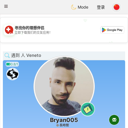
Suissi
Toggle
Mode
登录
navigation
💖
寻找你的理想伴侣
💖
立即下载我们的交友应用！
💕
💕
遇到 人 Veneto
0.8/1
1
Bryan005
長時間