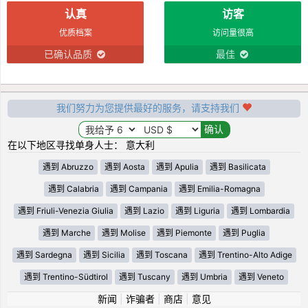
认真
访客
优质档案
访问量很高
已确认品质
最佳
我们努力为您提供最好的服务，请支持我们
在以下地区寻找单身人士： 意大利
遇到 Abruzzo
遇到 Aosta
遇到 Apulia
遇到 Basilicata
遇到 Calabria
遇到 Campania
遇到 Emilia-Romagna
遇到 Friuli-Venezia Giulia
遇到 Lazio
遇到 Liguria
遇到 Lombardia
遇到 Marche
遇到 Molise
遇到 Piemonte
遇到 Puglia
遇到 Sardegna
遇到 Sicilia
遇到 Toscana
遇到 Trentino-Alto Adige
遇到 Trentino-Südtirol
遇到 Tuscany
遇到 Umbria
遇到 Veneto
新闻
|
诈骗者
|
商店
|
意见