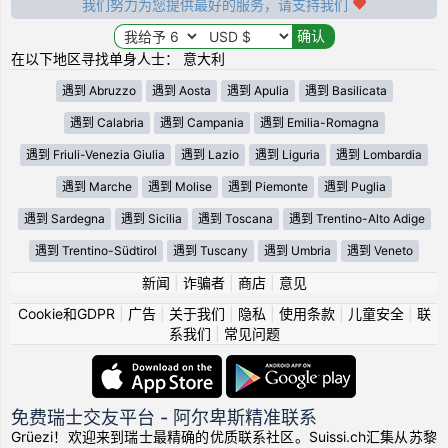
我们努力为您提供最好的服务，请支持我们
在以下地区寻找单身人士： 意大利
遇到 Abruzzo
遇到 Aosta
遇到 Apulia
遇到 Basilicata
遇到 Calabria
遇到 Campania
遇到 Emilia-Romagna
遇到 Friuli-Venezia Giulia
遇到 Lazio
遇到 Liguria
遇到 Lombardia
遇到 Marche
遇到 Molise
遇到 Piemonte
遇到 Puglia
遇到 Sardegna
遇到 Sicilia
遇到 Toscana
遇到 Trentino-Alto Adige
遇到 Trentino-Südtirol
遇到 Tuscany
遇到 Umbria
遇到 Veneto
新闻
|
诈骗者
|
商店
|
意见
Cookie和GDPR
|
广告
|
关于我们
|
隐私
|
使用条款
|
儿童安全
|
联
系我们
|
常见问题
免费瑞士交友平台 - 阿尔卑斯精准联系
Grüezi！欢迎来到瑞士最精确的优质联系社区。Suissi.ch汇集从苏黎