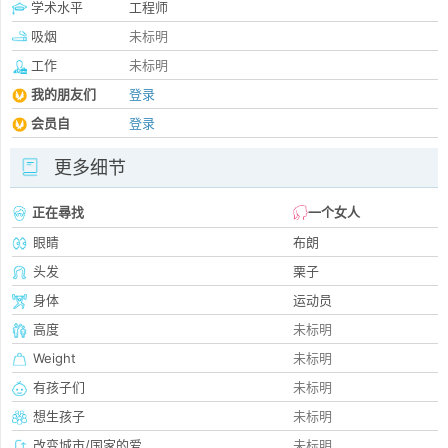
学术水平
工程师
吸烟
未标明
工作
未标明
我的朋友们
登录
会员自
登录
更多细节
正在尋找
一个女人
眼睛
布朗
头发
栗子
身体
运动员
高度
未标明
Weight
未标明
有孩子们
未标明
想生孩子
未标明
改变城市/国家的爱
未标明