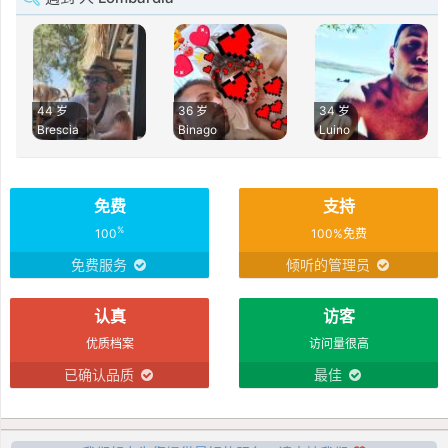
44 岁
36 岁
34 岁
Brescia
Binago
Luino
免费
支持
%
100
100%免费
免费服务
倾听的管理员
认真
访客
优质档案
访问量很高
已确认品质
最佳