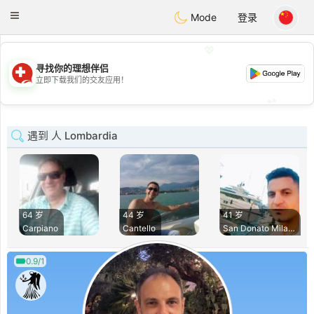
Suissi
Toggle
Mode
登录
navigation
💖
寻找你的理想伴侣
💖
立即下载我们的交友应用！
💕
💕
遇到 人 Lombardia
64 岁
44 岁
41 岁
Carpiano
Cantello
San Donato Milanes
0.9/1