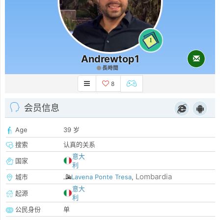
1
Andrewtop1
長時間
8
会员信息
Age
39 岁
搜索
认真的关系
意大
国家
利
Lombardia
城市
Lavena Ponte Tresa
,
意大
起源
利
公民身份
单