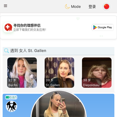
Suissi
Toggle
Mode
登录
navigation
💖
寻找你的理想伴侣
💖
立即下载我们的交友应用！
💕
💕
遇到 女人 St. Gallen
35 岁
39 岁
38 岁
Buchs
St. Gallen
Diepoldsau
0.8/1