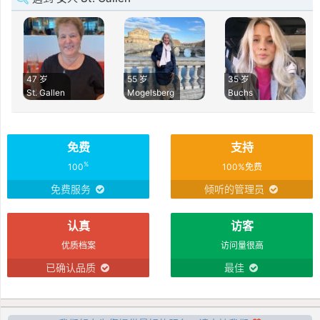
47 岁
55 岁
35 岁
St. Gallen
Mogelsberg
Buchs
免费
支持
%
100
100%免费
免费服务
倾听的管理员
认真
访客
优质档案
访问量很高
已确认品质
最佳