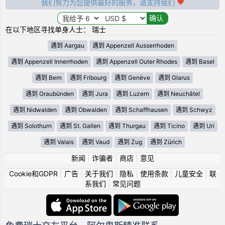
我们努力为您提供最好的服务，请支持我们
在以下地区寻找单身人士： 瑞士
遇到 Aargau
遇到 Appenzell Ausserrhoden
遇到 Appenzell Innerrhoden
遇到 Appenzell Outer Rhodes
遇到 Basel
遇到 Bern
遇到 Fribourg
遇到 Genève
遇到 Glarus
遇到 Graubünden
遇到 Jura
遇到 Luzern
遇到 Neuchâtel
遇到 Nidwalden
遇到 Obwalden
遇到 Schaffhausen
遇到 Schwyz
遇到 Solothurn
遇到 St. Gallen
遇到 Thurgau
遇到 Ticino
遇到 Uri
遇到 Valais
遇到 Vaud
遇到 Zug
遇到 Zürich
新闻
|
诈骗者
|
商店
|
意见
Cookie和GDPR
|
广告
|
关于我们
|
隐私
|
使用条款
|
儿童安全
|
联
系我们
|
常见问题