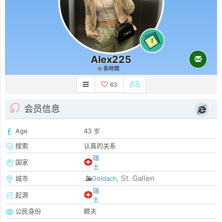
1
Alex225
長時間
63
会员信息
Age
43 岁
搜索
认真的关系
瑞
国家
士
St. Gallen
城市
Goldach
,
瑞
起源
士
公民身份
鳏夫