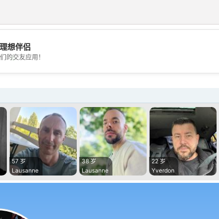
理想伴侣
💖
们的交友应用！
💕
57 岁
38 岁
22 岁
Lausanne
Lausanne
Yverdon