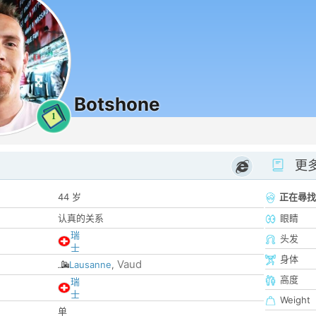
Botshone
1
更
44 岁
正在尋找
认真的关系
眼睛
瑞
头发
士
身体
Vaud
Lausanne
,
高度
瑞
士
Weight
单