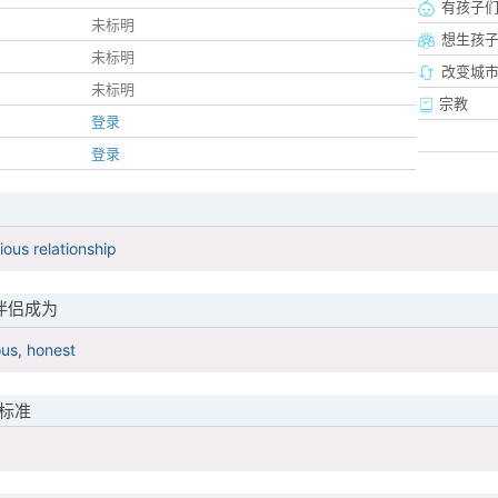
有孩子
未标明
想生孩
未标明
改变城市
未标明
宗教
登录
登录
ious relationship
伴侣成为
us, honest
标准