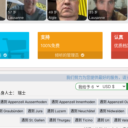
57 岁
49 岁
35 岁
Lausanne
Aigle
Lausanne
支持
认真
100%免费
优质档
务
倾听的管理员
我们努力为您提供最好的服务，请
身人士： 瑞士
遇到 Appenzell Ausserrhoden
遇到 Appenzell Innerrhoden
遇到 Appenzell Ou
 Graubünden
遇到 Jura
遇到 Luzern
遇到 Neuchâtel
遇到 Nidwalden
遇到 St. Gallen
遇到 Thurgau
遇到 Ticino
遇到 Uri
遇到 Vala