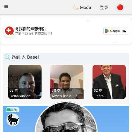
Suissi
Toggle
Mode
登录
navigation
💖
寻找你的理想伴侣
💖
立即下载我们的交友应用！
💕
💕
遇到 人 Basel
68 岁
38 岁
62 岁
Gelterkinden
Aesch (Bâle-Campag
Liestal
0.8/1