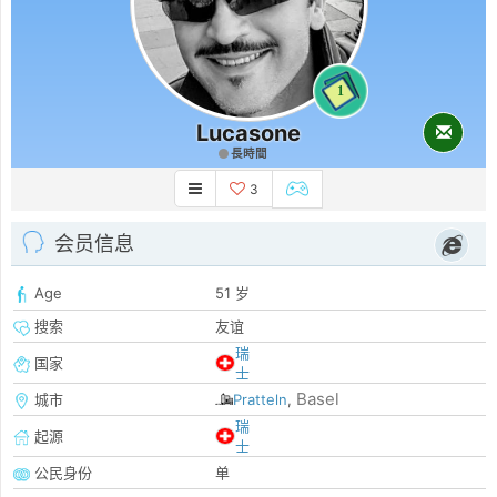
1
Lucasone
長時間
3
会员信息
Age
51 岁
搜索
友谊
瑞
国家
士
Basel
城市
Pratteln
,
瑞
起源
士
公民身份
单