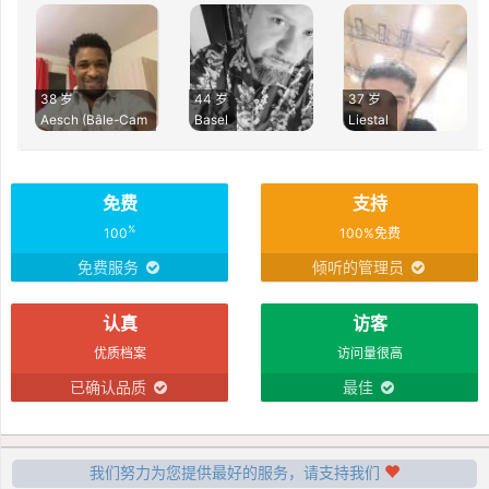
38 岁
44 岁
37 岁
Aesch (Bâle-Cam
Basel
Liestal
免费
支持
%
100
100%免费
免费服务
倾听的管理员
认真
访客
优质档案
访问量很高
已确认品质
最佳
我们努力为您提供最好的服务，请支持我们