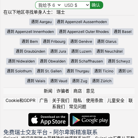
在以下地区寻找单身人士： 瑞士
遇到 Aargau
遇到 Appenzell Ausserrhoden
遇到 Appenzell Innerrhoden
遇到 Appenzell Outer Rhodes
遇到 Basel
遇到 Bern
遇到 Fribourg
遇到 Genève
遇到 Glarus
遇到 Graubünden
遇到 Jura
遇到 Luzern
遇到 Neuchâtel
遇到 Nidwalden
遇到 Obwalden
遇到 Schaffhausen
遇到 Schwyz
遇到 Solothurn
遇到 St. Gallen
遇到 Thurgau
遇到 Ticino
遇到 Uri
遇到 Valais
遇到 Vaud
遇到 Zug
遇到 Zürich
新闻
|
诈骗者
|
商店
|
意见
Cookie和GDPR
|
广告
|
关于我们
|
隐私
|
使用条款
|
儿童安全
|
联
系我们
|
常见问题
免费瑞士交友平台 - 阿尔卑斯精准联系