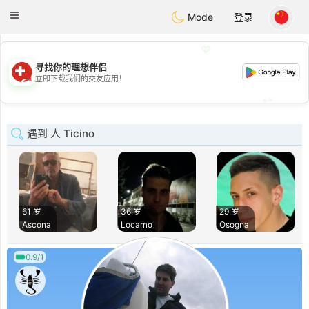
Suissi
Toggle
Mode
登录
navigation
💖
寻找你的理想伴侣
💖
立即下载我们的交友应用！
💕
💕
遇到 人 Ticino
61 岁
36 岁
29 岁
Ascona
Locarno
Osogna
0.9/1