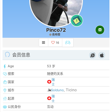
1
Pinco72
長時間
16
会员信息
Age
53 岁
搜索
随便的关系
瑞
国家
士
Ticino
城市
Solduno
,
瑞
起源
士
公民身份
互动