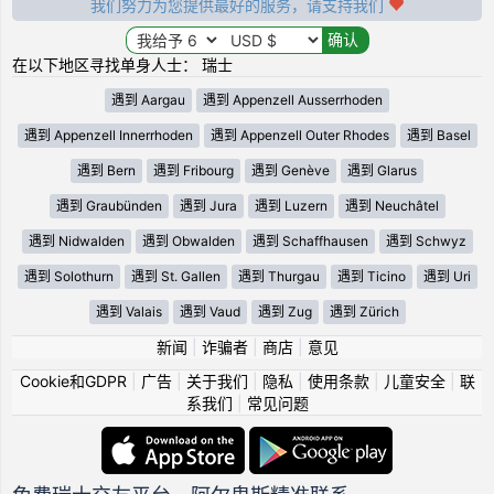
我们努力为您提供最好的服务，请支持我们
在以下地区寻找单身人士： 瑞士
遇到 Aargau
遇到 Appenzell Ausserrhoden
遇到 Appenzell Innerrhoden
遇到 Appenzell Outer Rhodes
遇到 Basel
遇到 Bern
遇到 Fribourg
遇到 Genève
遇到 Glarus
遇到 Graubünden
遇到 Jura
遇到 Luzern
遇到 Neuchâtel
遇到 Nidwalden
遇到 Obwalden
遇到 Schaffhausen
遇到 Schwyz
遇到 Solothurn
遇到 St. Gallen
遇到 Thurgau
遇到 Ticino
遇到 Uri
遇到 Valais
遇到 Vaud
遇到 Zug
遇到 Zürich
新闻
|
诈骗者
|
商店
|
意见
Cookie和GDPR
|
广告
|
关于我们
|
隐私
|
使用条款
|
儿童安全
|
联
系我们
|
常见问题