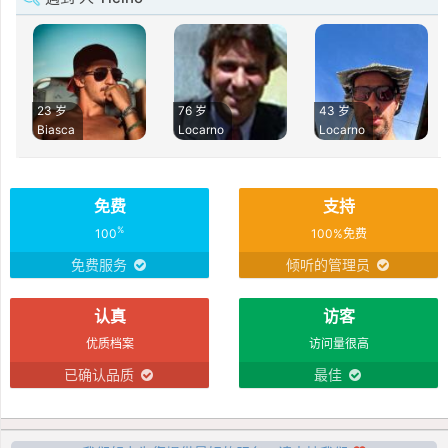
23 岁
76 岁
43 岁
Biasca
Locarno
Locarno
免费
支持
%
100
100%免费
免费服务
倾听的管理员
认真
访客
优质档案
访问量很高
已确认品质
最佳