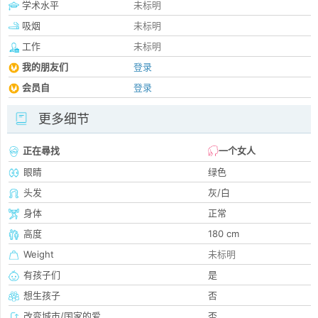
学术水平
未标明
吸烟
未标明
工作
未标明
我的朋友们
登录
会员自
登录
更多细节
正在尋找
一个女人
眼睛
绿色
头发
灰/白
身体
正常
高度
180 cm
Weight
未标明
有孩子们
是
想生孩子
否
改变城市/国家的爱
否