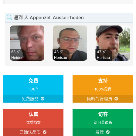
遇到 人 Appenzell Ausserrhoden
68 岁
48 岁
47 岁
Heiden
Herisau
Herisau
免费
支持
%
100
100%免费
免费服务
倾听的管理员
认真
访客
优质档案
访问量很高
已确认品质
最佳