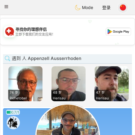
Suissi
Toggle
Mode
登录
navigation
💖
寻找你的理想伴侣
💖
立即下载我们的交友应用！
💕
💕
遇到 人 Appenzell Ausserrhoden
74 岁
48 岁
47 岁
Rehetobel
Herisau
Herisau
0.7/1