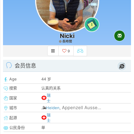
1
Nicki
長時間
9
会员信息
Age
44 岁
搜索
认真的关系
瑞
国家
士
Appenzell Ausse...
城市
Heiden
,
瑞
起源
士
公民身份
单