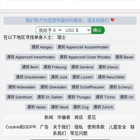
我们努力为您提供最好的服务，请支持我们
在以下地区寻找单身人士： 瑞士
遇到 Aargau
遇到 Appenzell Ausserrhoden
遇到 Appenzell Innerrhoden
遇到 Appenzell Outer Rhodes
遇到 Basel
遇到 Bern
遇到 Fribourg
遇到 Genève
遇到 Glarus
遇到 Graubünden
遇到 Jura
遇到 Luzern
遇到 Neuchâtel
遇到 Nidwalden
遇到 Obwalden
遇到 Schaffhausen
遇到 Schwyz
遇到 Solothurn
遇到 St. Gallen
遇到 Thurgau
遇到 Ticino
遇到 Uri
遇到 Valais
遇到 Vaud
遇到 Zug
遇到 Zürich
新闻
|
诈骗者
|
商店
|
意见
Cookie和GDPR
|
广告
|
关于我们
|
隐私
|
使用条款
|
儿童安全
|
联
系我们
|
常见问题