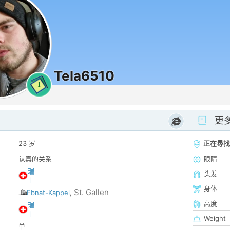
Tela6510
1
更
23 岁
正在尋找
认真的关系
眼睛
瑞
头发
士
身体
St. Gallen
Ebnat-Kappel
,
高度
瑞
士
Weight
单