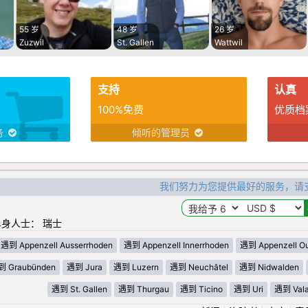
55 岁
48 岁
26 岁
Zuzwil
St. Gallen
Wattwil
支持
认真
100%免费
优质档
务
倾听的管理员
我们努力为您提供最好的服务，请
身人士： 瑞士
遇到 Appenzell Ausserrhoden
遇到 Appenzell Innerrhoden
遇到 Appenzell Ou
 Graubünden
遇到 Jura
遇到 Luzern
遇到 Neuchâtel
遇到 Nidwalden
遇到 St. Gallen
遇到 Thurgau
遇到 Ticino
遇到 Uri
遇到 Vala