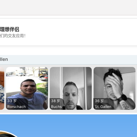
理想伴侣
💖
们的交友应用！
💕
llen
33 岁
38 岁
36 岁
Rorschach
Buchs
St. Gallen