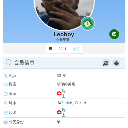
1
Leoboy
長時間
1
会员信息
Age
33 岁
搜索
随便的关系
瑞
国家
士
Zürich
城市
Zürich
,
瑞
起源
士
公民身份
单