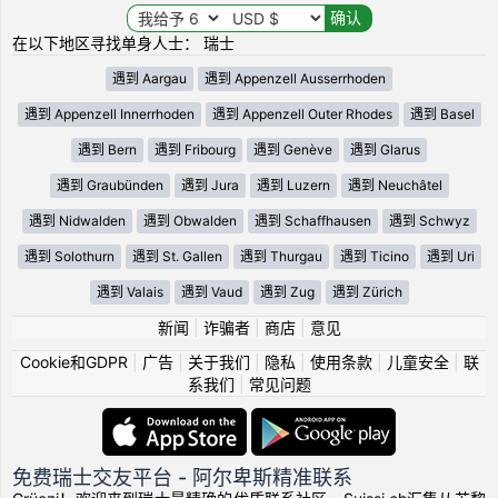
在以下地区寻找单身人士： 瑞士
遇到 Aargau
遇到 Appenzell Ausserrhoden
遇到 Appenzell Innerrhoden
遇到 Appenzell Outer Rhodes
遇到 Basel
遇到 Bern
遇到 Fribourg
遇到 Genève
遇到 Glarus
遇到 Graubünden
遇到 Jura
遇到 Luzern
遇到 Neuchâtel
遇到 Nidwalden
遇到 Obwalden
遇到 Schaffhausen
遇到 Schwyz
遇到 Solothurn
遇到 St. Gallen
遇到 Thurgau
遇到 Ticino
遇到 Uri
遇到 Valais
遇到 Vaud
遇到 Zug
遇到 Zürich
新闻
|
诈骗者
|
商店
|
意见
Cookie和GDPR
|
广告
|
关于我们
|
隐私
|
使用条款
|
儿童安全
|
联
系我们
|
常见问题
免费瑞士交友平台 - 阿尔卑斯精准联系