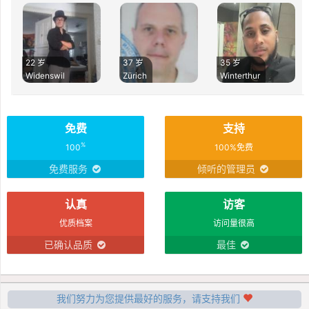
22 岁
37 岁
35 岁
Widenswil
Zürich
Winterthur
免费
支持
%
100
100%免费
免费服务
倾听的管理员
认真
访客
优质档案
访问量很高
已确认品质
最佳
我们努力为您提供最好的服务，请支持我们