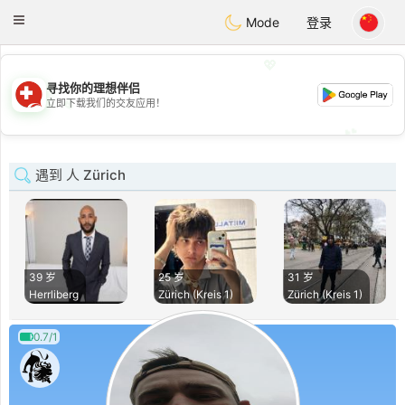
Suissi
Toggle
Mode
登录
navigation
💖
寻找你的理想伴侣
💖
立即下载我们的交友应用！
💕
💕
遇到 人 Zürich
39 岁
25 岁
31 岁
Herrliberg
Zürich (Kreis 1)
Zürich (Kreis 1)
0.7/1