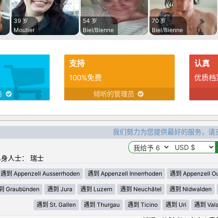
39 岁
54 岁
70 岁
Moutier
Biel/Bienne
Biel/Bienne
支持
认真
100%免费
优质档
务
倾听的管理员
我们努力为您提供最好的服务，请
身人士： 瑞士
遇到 Appenzell Ausserrhoden
遇到 Appenzell Innerrhoden
遇到 Appenzell Ou
 Graubünden
遇到 Jura
遇到 Luzern
遇到 Neuchâtel
遇到 Nidwalden
遇到 St. Gallen
遇到 Thurgau
遇到 Ticino
遇到 Uri
遇到 Vala