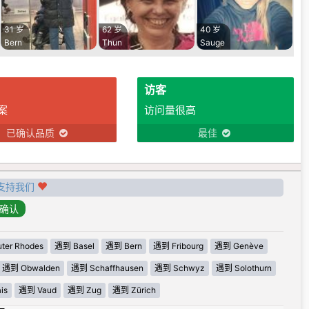
31 岁
62 岁
40 岁
Bern
Thun
Sauge
访客
案
访问量很高
已确认品质
最佳
支持我们
ter Rhodes
遇到 Basel
遇到 Bern
遇到 Fribourg
遇到 Genève
遇到 Obwalden
遇到 Schaffhausen
遇到 Schwyz
遇到 Solothurn
is
遇到 Vaud
遇到 Zug
遇到 Zürich