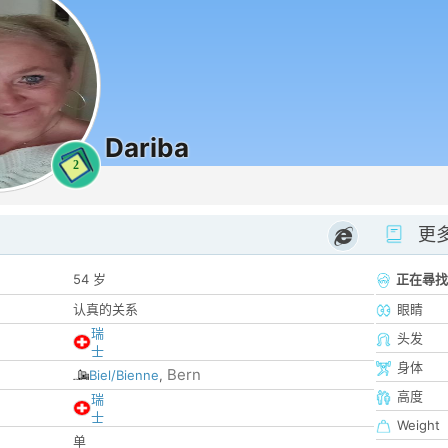
Dariba
2
更
54 岁
正在尋找
认真的关系
眼睛
瑞
头发
士
身体
Bern
Biel/Bienne
,
高度
瑞
士
Weight
单