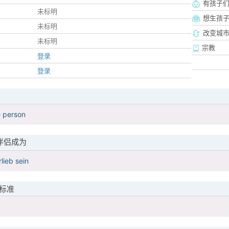
有孩子
未标明
想生孩
未标明
改变城市
未标明
宗教
登录
登录
e person
伴侣成为
rlieb sein
标准