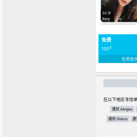
30 岁
Bern
免费
%
100
免费服
在以下地区寻找单
遇到 Aargau
遇到 Glarus
遇到