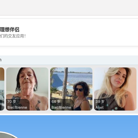
理想伴侣
💖
们的交友应用！
💕
n
70 岁
64 岁
39 岁
Biel/Bienne
Biel/Bienne
Anet