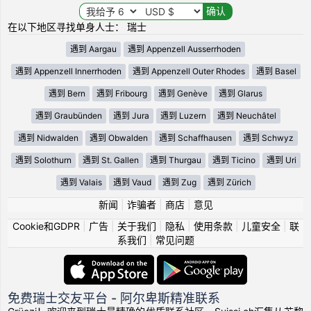
在以下地区寻找单身人士： 瑞士
遇到 Aargau
遇到 Appenzell Ausserrhoden
遇到 Appenzell Innerrhoden
遇到 Appenzell Outer Rhodes
遇到 Basel
遇到 Bern
遇到 Fribourg
遇到 Genève
遇到 Glarus
遇到 Graubünden
遇到 Jura
遇到 Luzern
遇到 Neuchâtel
遇到 Nidwalden
遇到 Obwalden
遇到 Schaffhausen
遇到 Schwyz
遇到 Solothurn
遇到 St. Gallen
遇到 Thurgau
遇到 Ticino
遇到 Uri
遇到 Valais
遇到 Vaud
遇到 Zug
遇到 Zürich
新闻
|
诈骗者
|
商店
|
意见
Cookie和GDPR
|
广告
|
关于我们
|
隐私
|
使用条款
|
儿童安全
|
联
系我们
|
常见问题
免费瑞士交友平台 - 阿尔卑斯精准联系