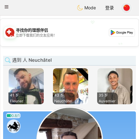
Suissi
Toggle
Mode
登录
navigation
💖
寻找你的理想伴侣
💖
立即下载我们的交友应用！
💕
💕
遇到 人 Neuchâtel
41 岁
43 岁
35 岁
Fleurier
Neuchâtel
Auvernier
0.8/1