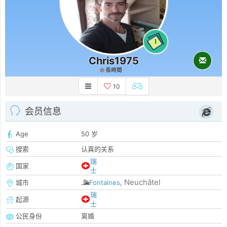
1
Chris1975
長時間
10
会员信息
Age
50 岁
搜索
认真的关系
瑞
国家
士
Neuchâtel
城市
Fontaines
,
瑞
起源
士
公民身份
离婚