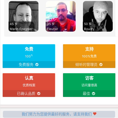
45 岁
35 岁
50 岁
Marin-Epagnier
Fleurier
Boudry
免费
支持
%
100
100%免费
免费服务
倾听的管理员
认真
访客
优质档案
访问量很高
已确认品质
最佳
我们努力为您提供最好的服务，请支持我们