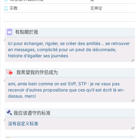
宗教
无神论
有點關於我
ici pour échanger, rigoler, se créer des amitiés .. se retrouver
en messages, complicité pour un peut de déconnade,
histoire d'égailler ses journées
我希望我的伴侣成为
ami, amie bein comme on est SVP, STP : je ne veux pas
recevoir d'autres propositions que ces qu'il est écrit là en-
dessus. merci
我应该遵守的标准
没有自定义标准