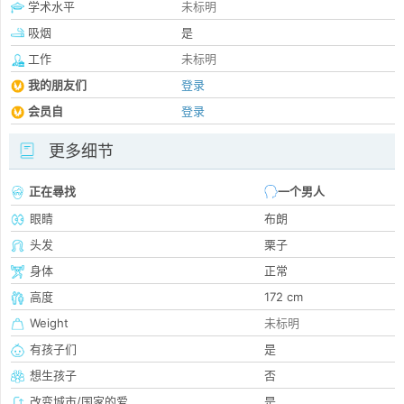
学术水平
未标明
吸烟
是
工作
未标明
我的朋友们
登录
会员自
登录
更多细节
正在尋找
一个男人
眼睛
布朗
头发
栗子
身体
正常
高度
172 cm
Weight
未标明
有孩子们
是
想生孩子
否
改变城市/国家的爱
是