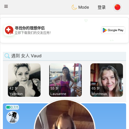
Suissi
Toggle
Mode
登录
navigation
💖
寻找你的理想伴侣
💖
立即下载我们的交友应用！
💕
💕
遇到 女人 Vaud
42 岁
55 岁
65 岁
Yverdon
Lausanne
Montreux
0.7/1