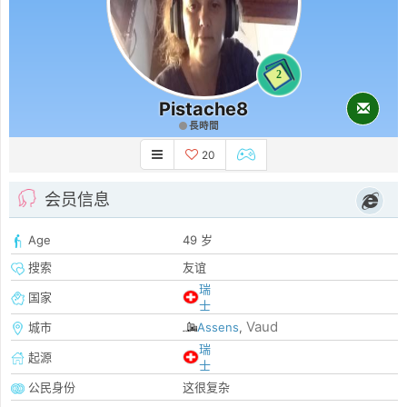
2
Pistache8
長時間
20
会员信息
Age
49 岁
搜索
友谊
瑞
国家
士
Vaud
城市
Assens
,
瑞
起源
士
公民身份
这很复杂