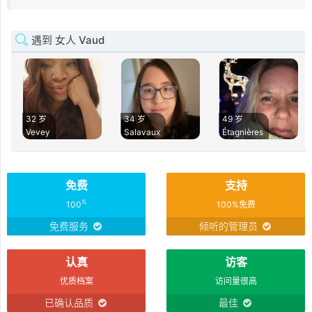
遇到 女人 Vaud
32 岁
34 岁
49 岁
Vevey
Salavaux
Étagnières
免费
支持
%
100
100%免费
免费服务
倾听的管理员
认真
访客
优质档案
访问量很高
已确认品质
最佳