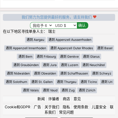
我们努力为您提供最好的服务，请支持我们
在以下地区寻找单身人士： 瑞士
遇到 Aargau
遇到 Appenzell Ausserrhoden
遇到 Appenzell Innerrhoden
遇到 Appenzell Outer Rhodes
遇到 Basel
遇到 Bern
遇到 Fribourg
遇到 Genève
遇到 Glarus
遇到 Graubünden
遇到 Jura
遇到 Luzern
遇到 Neuchâtel
遇到 Nidwalden
遇到 Obwalden
遇到 Schaffhausen
遇到 Schwyz
遇到 Solothurn
遇到 St. Gallen
遇到 Thurgau
遇到 Ticino
遇到 Uri
遇到 Valais
遇到 Vaud
遇到 Zug
遇到 Zürich
新闻
|
诈骗者
|
商店
|
意见
Cookie和GDPR
|
广告
|
关于我们
|
隐私
|
使用条款
|
儿童安全
|
联
系我们
|
常见问题