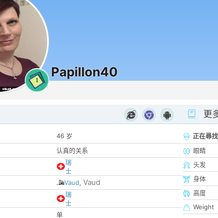
Papillon40
1
更
46 岁
正在尋找
认真的关系
眼睛
瑞
头发
士
身体
Vaud
Vaud
,
高度
瑞
士
Weight
单