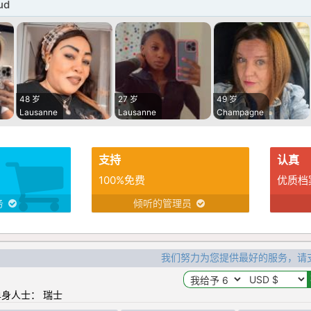
ud
48 岁
27 岁
49 岁
Lausanne
Lausanne
Champagne
支持
认真
100%免费
优质档
务
倾听的管理员
我们努力为您提供最好的服务，请
身人士： 瑞士