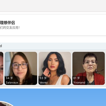
理想伴侣
💖
们的交友应用！
💕
d
34 岁
33 岁
61 岁
Salavaux
Vevey
Yvonand