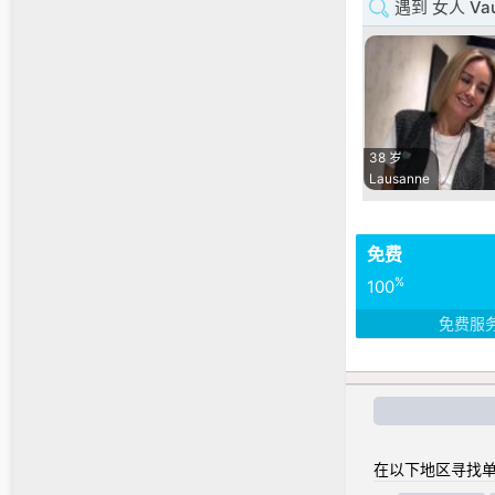
遇到 女人 Va
38 岁
Lausanne
免费
%
100
免费服
在以下地区寻找单