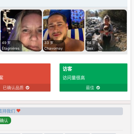
49 岁
33 岁
64 岁
Étagnières
Chavornay
Bex
访客
案
访问量很高
已确认品质
最佳
支持我们