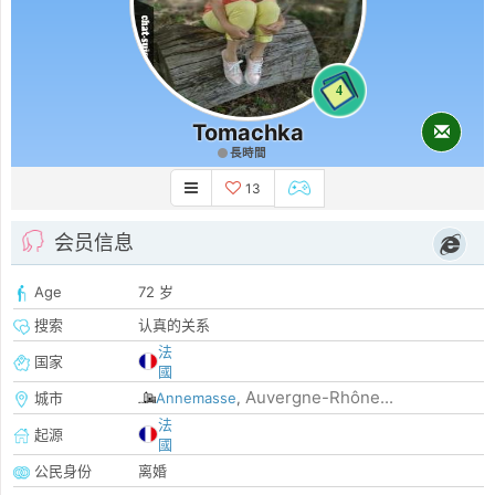
4
Tomachka
長時間
13
会员信息
Age
72 岁
搜索
认真的关系
法
国家
國
Auvergne-Rhône...
城市
Annemasse
,
法
起源
國
公民身份
离婚