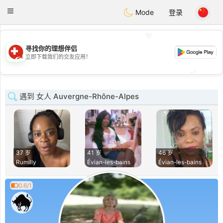
Suissi
Toggle
Mode
登录
navigation
💖
寻找你的理想伴侣
💖
立即下载我们的交友应用！
💕
💕
遇到 女人 Auvergne-Rhône-Alpes
37 岁
41 岁
46 岁
Rumilly
Évian-les-bains
Évian-les-bains
0.6/1