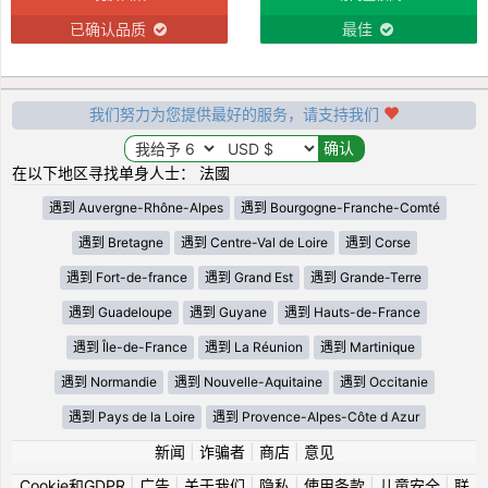
已确认品质
最佳
我们努力为您提供最好的服务，请支持我们
在以下地区寻找单身人士： 法國
遇到 Auvergne-Rhône-Alpes
遇到 Bourgogne-Franche-Comté
遇到 Bretagne
遇到 Centre-Val de Loire
遇到 Corse
遇到 Fort-de-france
遇到 Grand Est
遇到 Grande-Terre
遇到 Guadeloupe
遇到 Guyane
遇到 Hauts-de-France
遇到 Île-de-France
遇到 La Réunion
遇到 Martinique
遇到 Normandie
遇到 Nouvelle-Aquitaine
遇到 Occitanie
遇到 Pays de la Loire
遇到 Provence-Alpes-Côte d Azur
新闻
|
诈骗者
|
商店
|
意见
Cookie和GDPR
|
广告
|
关于我们
|
隐私
|
使用条款
|
儿童安全
|
联