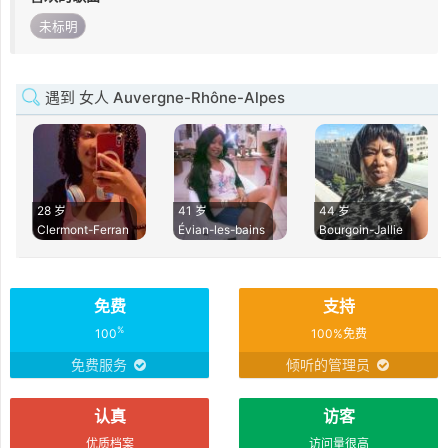
未标明
遇到 女人 Auvergne-Rhône-Alpes
28 岁
41 岁
44 岁
Clermont-Ferran
Évian-les-bains
Bourgoin-Jallie
免费
支持
%
100
100%免费
免费服务
倾听的管理员
认真
访客
优质档案
访问量很高