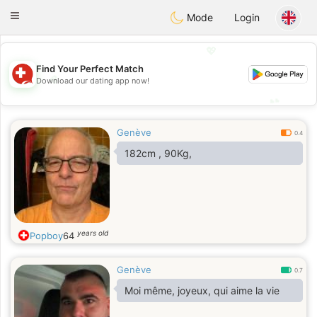
Suissi
Toggle
Mode
Login
navigation
💖
Find Your Perfect Match
💖
Download our dating app now!
💕
💕
Genève
0.4
182cm , 90Kg,
years old
Popboy
64
Genève
0.7
Moi même, joyeux, qui aime la vie