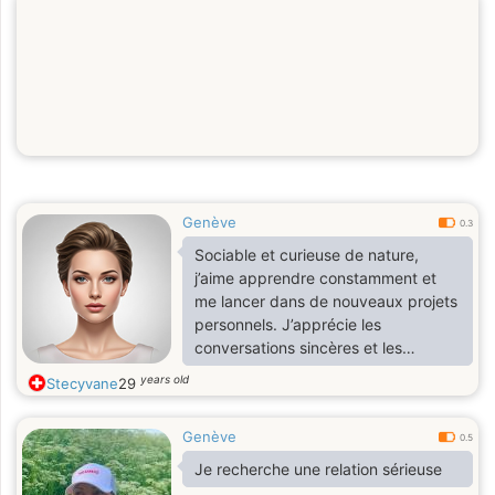
Genève
0.3
Sociable et curieuse de nature,
j’aime apprendre constamment et
me lancer dans de nouveaux projets
personnels. J’apprécie les
conversations sincères et les
instants de calme pour me
years old
Stecyvane
29
ressourcer après une journée
chargée.Tē_lē_gřām_Paolamarie0
Genève
0.5
Je recherche une relation sérieuse