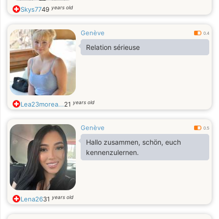
years old
Skys77
49
Genève
0.4
Relation sérieuse
years old
Lea23morea...
21
Genève
0.5
Hallo zusammen, schön, euch
kennenzulernen.
years old
Lena26
31