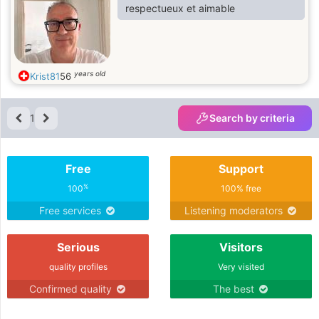
respectueux et aimable
years old
Krist81
56
1
Search by criteria
Free
Support
%
100
100% free
Free services
Listening moderators
Serious
Visitors
quality profiles
Very visited
Confirmed quality
The best