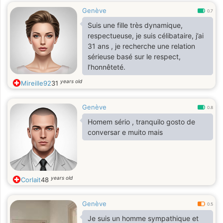
Genève
0.7
Suis une fille très dynamique,
respectueuse, je suis célibataire, j’ai
31 ans , je recherche une relation
sérieuse basé sur le respect,
l’honnêteté.
years old
Mireille92
31
Genève
0.8
Homem sério , tranquilo gosto de
conversar e muito mais
years old
Corlait
48
Genève
0.5
Je suis un homme sympathique et