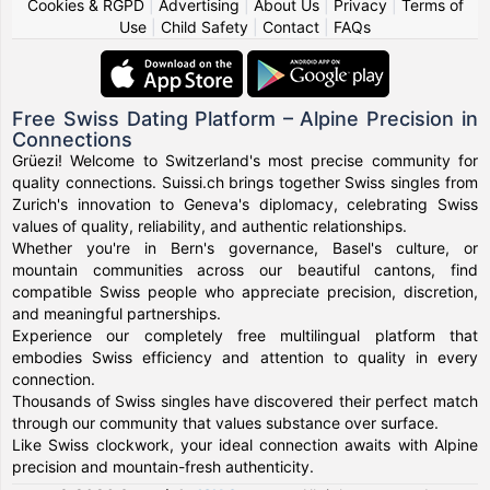
Cookies & RGPD
|
Advertising
|
About Us
|
Privacy
|
Terms of
Use
|
Child Safety
|
Contact
|
FAQs
Free Swiss Dating Platform – Alpine Precision in
Connections
Grüezi! Welcome to Switzerland's most precise community for
quality connections. Suissi.ch brings together Swiss singles from
Zurich's innovation to Geneva's diplomacy, celebrating Swiss
values of quality, reliability, and authentic relationships.
Whether you're in Bern's governance, Basel's culture, or
mountain communities across our beautiful cantons, find
compatible Swiss people who appreciate precision, discretion,
and meaningful partnerships.
Experience our completely free multilingual platform that
embodies Swiss efficiency and attention to quality in every
connection.
Thousands of Swiss singles have discovered their perfect match
through our community that values substance over surface.
Like Swiss clockwork, your ideal connection awaits with Alpine
precision and mountain-fresh authenticity.