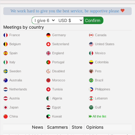
We work hard to give you the best service, be supportive please
Meetings by country
France
Germany
Canada
Belgium
Switzerland
United States
Spain
England
Mexico
Italy
Portugal
Colombia
Sweden
Disabled
Pets
Australia
Morocco
Brazil
Netherlands
Tunisia
Philippines
Austria
Algeria
Lebanon
Japan
Egypt
Gulf
China
Kuwait
All the list
News
|
Scammers
|
Store
|
Opinions