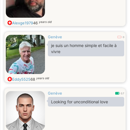
years old
Alexge1979
46
Genève
0
je suis un homme simple et facile à
vivre
years old
Eddy5525
68
Genève
0.7
Looking for unconditional love