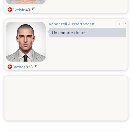
岁
Evelyle
40
Appenzell Ausserrhoden
0
Un compte de test
岁
Bachos8
28