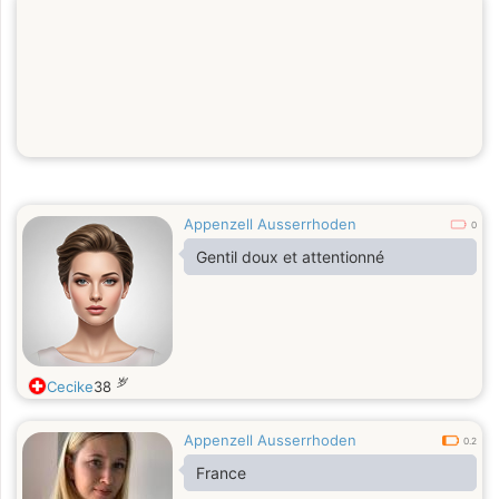
Appenzell Ausserrhoden
0
Gentil doux et attentionné
岁
Cecike
38
Appenzell Ausserrhoden
0.2
France