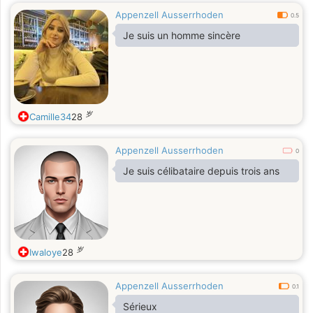
Appenzell Ausserrhoden
0.5
Je suis un homme sincère
岁
Camille34
28
Appenzell Ausserrhoden
0
Je suis célibataire depuis trois ans
岁
Iwaloye
28
Appenzell Ausserrhoden
0.1
Sérieux