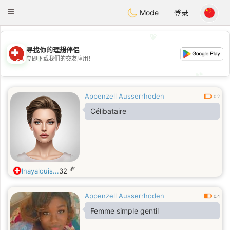
Suissi
Toggle
Mode
登录
navigation
💖
寻找你的理想伴侣
💖
立即下载我们的交友应用！
💕
💕
Appenzell Ausserrhoden
0.2
Célibataire
岁
Inayalouis...
32
Appenzell Ausserrhoden
0.4
Femme simple gentil