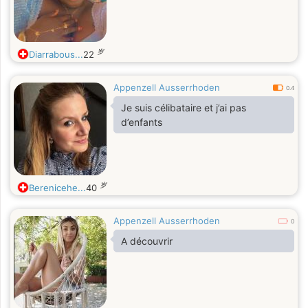
岁
Diarrabous...
22
Appenzell Ausserrhoden
0.4
Je suis célibataire et j’ai pas
d’enfants
岁
Berenicehe...
40
Appenzell Ausserrhoden
0
A découvrir