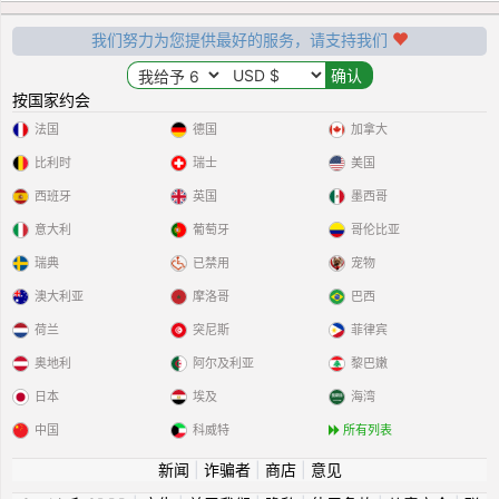
我们努力为您提供最好的服务，请支持我们
按国家约会
法国
德国
加拿大
比利时
瑞士
美国
西班牙
英国
墨西哥
意大利
葡萄牙
哥伦比亚
瑞典
已禁用
宠物
澳大利亚
摩洛哥
巴西
荷兰
突尼斯
菲律宾
奥地利
阿尔及利亚
黎巴嫩
日本
埃及
海湾
中国
科威特
所有列表
新闻
|
诈骗者
|
商店
|
意见