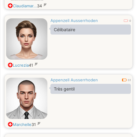
岁
Claudiamar...
34
Appenzell Ausserrhoden
0
Célibataire
岁
Lucrezia
41
Appenzell Ausserrhoden
0.1
Très gentil
岁
Marchelle
31