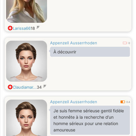
岁
Larissa66
18
Appenzell Ausserrhoden
0
À découvrir
岁
Claudiamar...
34
Appenzell Ausserrhoden
0.4
Je suis femme sérieuse gentil fidèle
et honnête à la recherche d’un
homme sérieux pour une relation
amoureuse