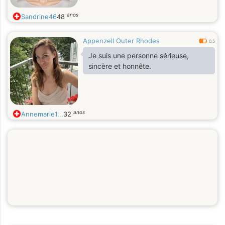
anos
Sandrine46
48
Appenzell Outer Rhodes
0.5
Je suis une personne sérieuse,
sincère et honnête.
anos
Annemarie1...
32