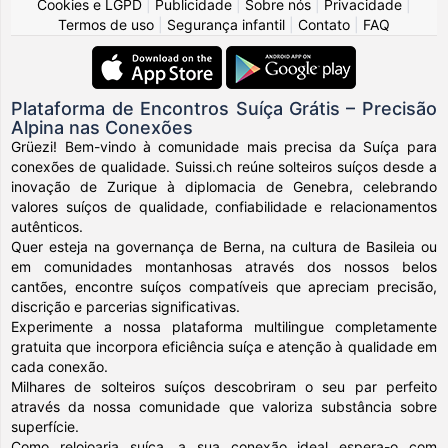
Cookies e LGPD
|
Publicidade
|
Sobre nós
|
Privacidade
|
Termos de uso
|
Segurança infantil
|
Contato
|
FAQ
Plataforma de Encontros Suíça Grátis – Precisão
Alpina nas Conexões
Grüezi! Bem-vindo à comunidade mais precisa da Suíça para
conexões de qualidade. Suissi.ch reúne solteiros suíços desde a
inovação de Zurique à diplomacia de Genebra, celebrando
valores suíços de qualidade, confiabilidade e relacionamentos
autênticos.
Quer esteja na governança de Berna, na cultura de Basileia ou
em comunidades montanhosas através dos nossos belos
cantões, encontre suíços compatíveis que apreciam precisão,
discrição e parcerias significativas.
Experimente a nossa plataforma multilingue completamente
gratuita que incorpora eficiência suíça e atenção à qualidade em
cada conexão.
Milhares de solteiros suíços descobriram o seu par perfeito
através da nossa comunidade que valoriza substância sobre
superfície.
Como relojoaria suíça, a sua conexão ideal espera-o com