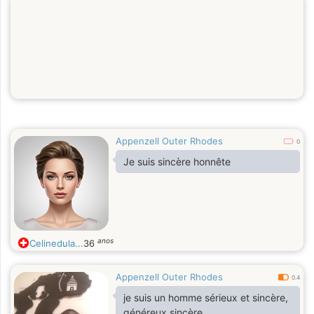
Appenzell Outer Rhodes
0
Je suis sincère honnête
anos
Celinedula...
36
Appenzell Outer Rhodes
0.4
je suis un homme sérieux et sincère,
généreux sincère