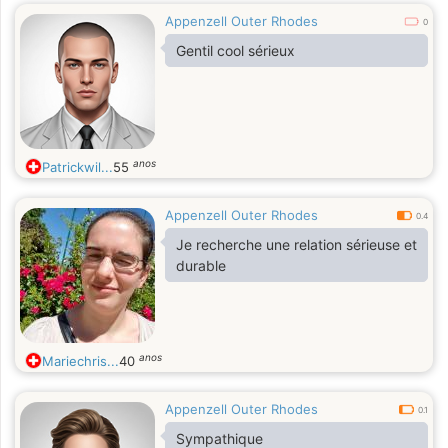
Appenzell Outer Rhodes
0
Gentil cool sérieux
anos
Patrickwil...
55
Appenzell Outer Rhodes
0.4
Je recherche une relation sérieuse et
durable
anos
Mariechris...
40
Appenzell Outer Rhodes
0.1
Sympathique