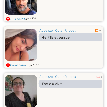
anos
JulienDiez
42
Appenzell Outer Rhodes
0.2
Gentille et sensuel
anos
Carolinena...
37
Appenzell Outer Rhodes
0
Facile à vivre