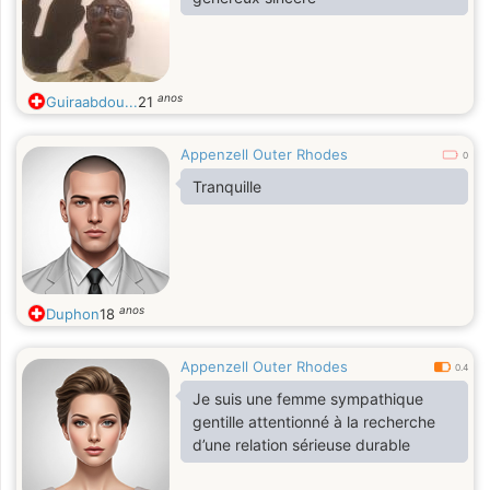
anos
Guiraabdou...
21
Appenzell Outer Rhodes
0
Tranquille
anos
Duphon
18
Appenzell Outer Rhodes
0.4
Je suis une femme sympathique
gentille attentionné à la recherche
d’une relation sérieuse durable