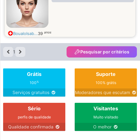
anos
BoualoIsab...
39
1
Pesquisar por critérios
Grátis
Suporte
%
100
100% grátis
Serviços gratuitos
Moderadores que escutam
Sério
Visitantes
perfis de qualidade
Muito visitado
Qualidade confirmada
O melhor