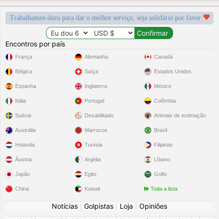
Trabalhamos duro para dar o melhor serviço, seja solidário por favor
Encontros por país
França
Alemanha
Canadá
Bélgica
Suíça
Estados Unidos
Espanha
Inglaterra
México
Itália
Portugal
Colômbia
Suécia
Desabilitado
Animais de estimação
Austrália
Marrocos
Brasil
Holanda
Tunísia
Filipinas
Áustria
Argélia
Líbano
Japão
Egito
Golfo
China
Kuwait
Toda a lista
Notícias
|
Golpistas
|
Loja
|
Opiniões