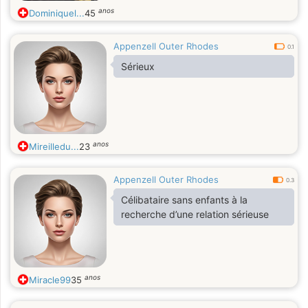
anos
Dominiquel...
45
Appenzell Outer Rhodes
0.1
Sérieux
anos
Mireilledu...
23
Appenzell Outer Rhodes
0.3
Célibataire sans enfants à la
recherche d’une relation sérieuse
anos
Miracle99
35