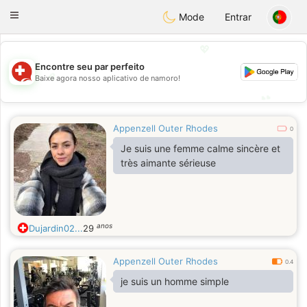
Suissi
Toggle
Mode
Entrar
navigation
💖
Encontre seu par perfeito
💖
Baixe agora nosso aplicativo de namoro!
💕
💕
Appenzell Outer Rhodes
0
Je suis une femme calme sincère et
très aimante sérieuse
anos
Dujardin02...
29
Appenzell Outer Rhodes
0.4
je suis un homme simple