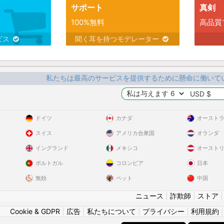
サポート
真剣
100%無料
高品質
ビス
聞く耳を持つモデレーター
私たちは最高のサービスを提供するために懸命に働いて
ドイツ
カナダ
オースト
スイス
アメリカ合衆国
オランダ
イングランド
メキシコ
オースト
ポルトガル
コロンビア
日本
無効
ペット
中国
ニュース
|
詐欺師
|
ストア
Cookie & GDPR
|
広告
|
私たちについて
|
プライバシー
|
利用規約