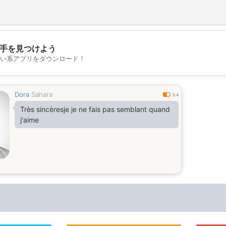
手を見つけよう
い系アプリをダウンロード！
💖
💕
Dora
Sahara
0.4
Très sincèresje je ne fais pas semblant quand
j'aime