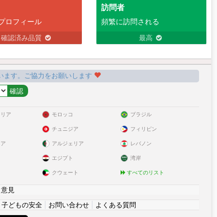
訪問者
プロフィール
頻繁に訪問される
確認済み品質
最高
います。ご協力をお願いします
ラリア
モロッコ
ブラジル
チュニジア
フィリピン
リア
アルジェリア
レバノン
エジプト
湾岸
クウェート
すべてのリスト
|
意見
|
子どもの安全
|
お問い合わせ
|
よくある質問