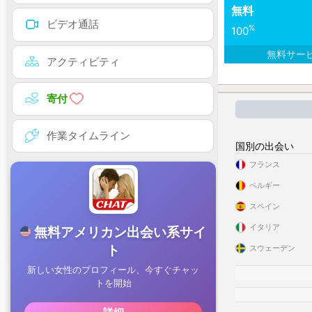
無料
ビデオ通話
%
100
無料サー
アクティビティ
寄付
作業タイムライン
国別の出会い
フランス
ベルギー
スペイン
イタリア
スウェーデン