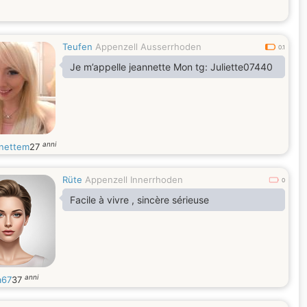
Teufen
Appenzell Ausserrhoden
0.1
Je m’appelle jeannette Mon tg: Juliette07440
anni
nettem
27
Rüte
Appenzell Innerrhoden
0
Facile à vivre , sincère sérieuse
anni
a67
37