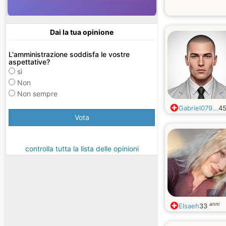
Dai la tua opinione
L'amministrazione soddisfa le vostre
aspettative?
sì
Non
Non sempre
Gabriel079...
4
Vota
controlla tutta la lista delle opinioni
anni
Elsaeh
33