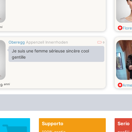
ni
Flore
Oberegg
Appenzell Innerrhoden
0
Je suis une femme sérieuse sincère cool
gentille
anni
39
Arme
Supporto
Serio