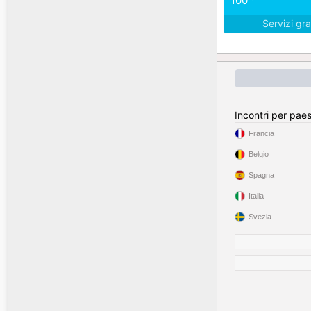
100
Servizi gra
Incontri per pae
Francia
Belgio
Spagna
Italia
Svezia