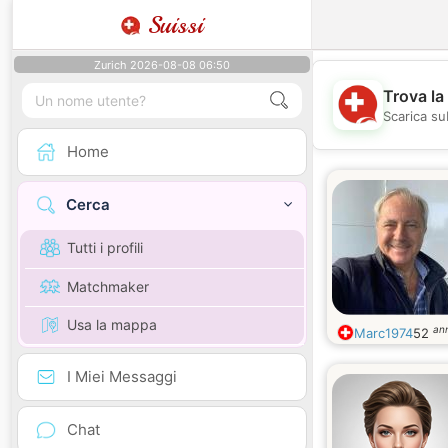
Suissi
Zurich 2026-08-08 06:50
Trova la
Scarica sub
Home
Cerca
Tutti i profili
Matchmaker
Usa la mappa
ann
Marc1974
52
I Miei Messaggi
Chat