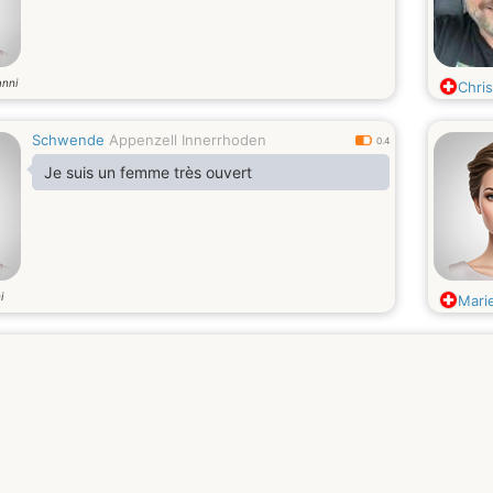
anni
Chris
Schwende
Appenzell Innerrhoden
0.4
Je suis un femme très ouvert
i
Mari