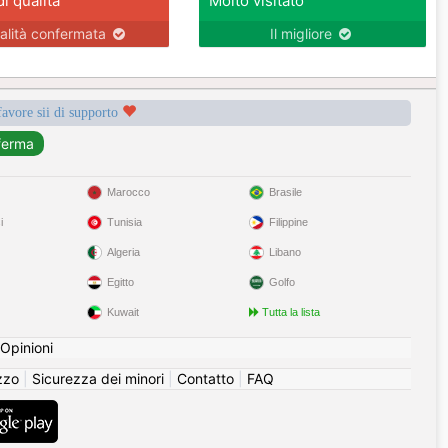
di qualità
Molto visitato
alità confermata
Il migliore
favore sii di supporto
Marocco
Brasile
i
Tunisia
Filippine
Algeria
Libano
Egitto
Golfo
Kuwait
Tutta la lista
Opinioni
izzo
|
Sicurezza dei minori
|
Contatto
|
FAQ