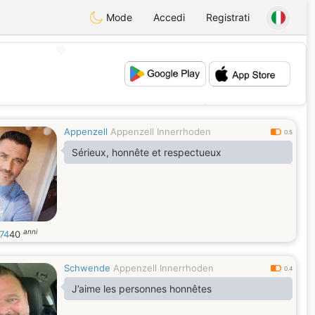
Mode
Accedi
Registrati
💖
💕
Appenzell
Appenzell Innerrhoden
0.5
Sérieux, honnête et respectueux
anni
74
40
Schwende
Appenzell Innerrhoden
0.4
J’aime les personnes honnêtes