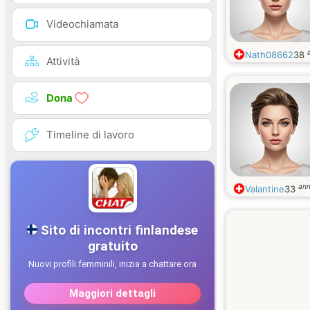
Videochiamata
Nath08662
38
Attività
Dona
Timeline di lavoro
ann
Valantine
33