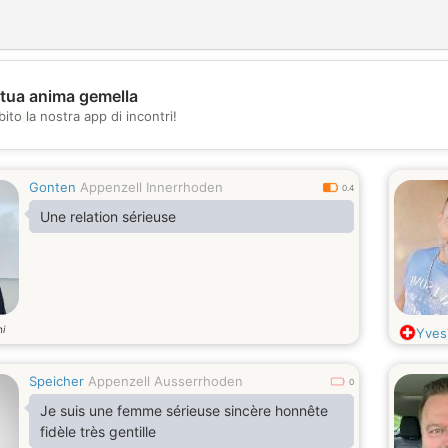
 tua anima gemella
💖
ito la nostra app di incontri!
💕
Gonten
Appenzell Innerrhoden
0.4
Une relation sérieuse
i
Yves
Speicher
Appenzell Ausserrhoden
0
Je suis une femme sérieuse sincère honnête
fidèle très gentille