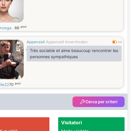
anni
ncega...
66
Appenzell
Appenzell Innerrhoden
0.4
Très sociable et aime beaucoup rencontrer les
personnes sympathiques
anni
lle22
70
Cerca per criteri
Visitatori