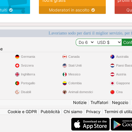
100% gratis
profili 
tuiti
Moderatori in ascolto
Qu
Lavoriamo sodo per darti il miglior servizio, per 
se
Germania
Canada
Australia
Svizzera
Stati Uniti
Paesi Bass
Inghilterra
Messico
Austria
Portogallo
Colombia
Giappone
Disabili
Animali domestici
Cina
Notizie
|
Truffatori
|
Negozio
|
Cookie e GDPR
|
Pubblicità
|
Chi siamo
|
Privacy
|
Termini di util