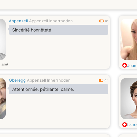
Appenzell
Appenzell Innerrhoden
0.1
Sincérité honnêteté
anni
5
Jean
Oberegg
Appenzell Innerrhoden
0.4
Attentionnée, pétillante, calme.
Laur