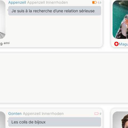
Appenzell
Appenzell Innerrhoden
0.3
Je suis à la recherche d’une relation sérieuse
anni
49
Magu
Gonten
Appenzell Innerrhoden
0
Les colis de bijoux