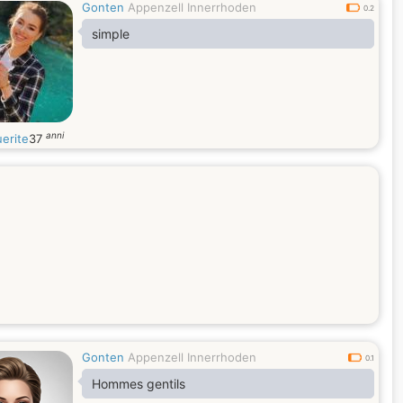
Gonten
Appenzell Innerrhoden
0.2
simple
anni
erite
37
Gonten
Appenzell Innerrhoden
0.1
Hommes gentils