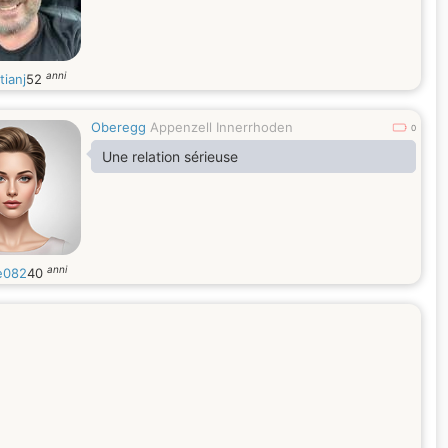
anni
tianj
52
Oberegg
Appenzell Innerrhoden
0
Une relation sérieuse
anni
e082
40