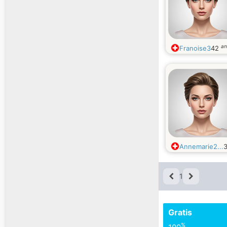
an
Franoise3
42
Annemarie2...
1
Gratis
%