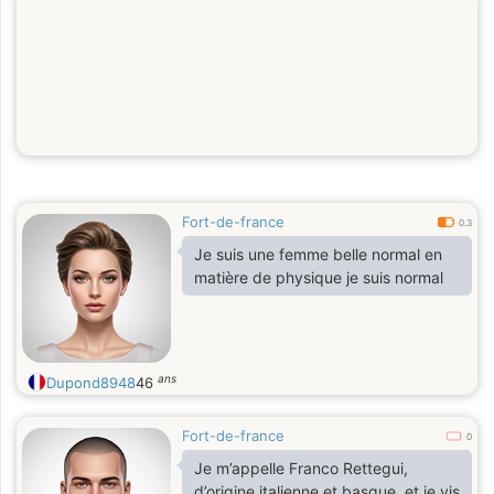
Fort-de-france
0.3
Je suis une femme belle normal en
matière de physique je suis normal
ans
Dupond8948
46
Fort-de-france
0
Je m’appelle Franco Rettegui,
d’origine italienne et basque, et je vis