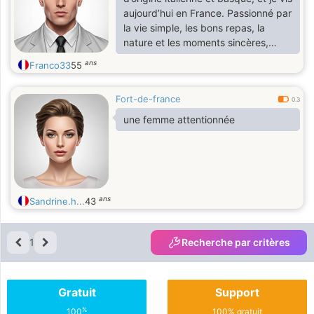
aujourd’hui en France. Passionné par
la vie simple, les bons repas, la
nature et les moments sincères,
j’aime partager, découvrir et rire.
ans
Franco33
55
Fort-de-france
0.3
une femme attentionnée
ans
Sandrine.h...
43
1
Recherche par critères
Gratuit
Support
%
100
100% gratuit