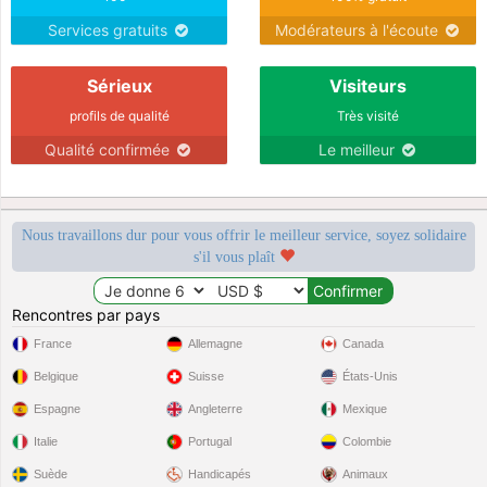
Services gratuits
Modérateurs à l'écoute
Sérieux
Visiteurs
profils de qualité
Très visité
Qualité confirmée
Le meilleur
Nous travaillons dur pour vous offrir le meilleur service, soyez solidaire
s'il vous plaît
Rencontres par pays
France
Allemagne
Canada
Belgique
Suisse
États-Unis
Espagne
Angleterre
Mexique
Italie
Portugal
Colombie
Suède
Handicapés
Animaux