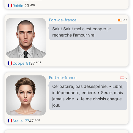
ans
Raidlm
23
Fort-de-france
0.3
Salut Salut moi c'est cooper je
recherche l'amour vrai
ans
Cooper81
37
Fort-de-france
0
Célibataire, pas désespérée. • Libre,
indépendante, entière. • Seule, mais
jamais vide. • Je me choisis chaque
jour.
ans
Stella..77
47