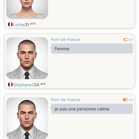
ans
Lorise
31
Fort-de-france
0.1
Femme
ans
Stephane2
24
Fort-de-france
0.3
je suis une personne calme