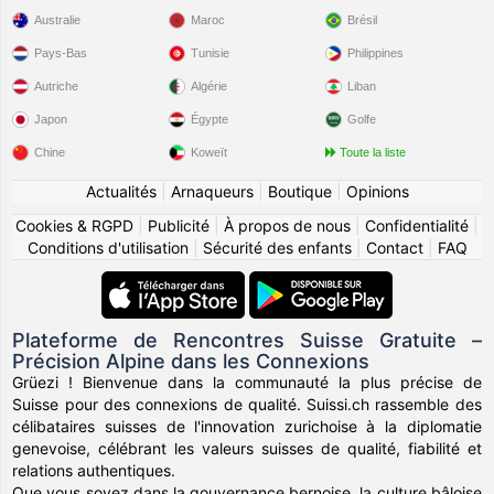
Australie
Maroc
Brésil
Pays-Bas
Tunisie
Philippines
Autriche
Algérie
Liban
Japon
Égypte
Golfe
Chine
Koweït
Toute la liste
Actualités
|
Arnaqueurs
|
Boutique
|
Opinions
Cookies & RGPD
|
Publicité
|
À propos de nous
|
Confidentialité
|
Conditions d'utilisation
|
Sécurité des enfants
|
Contact
|
FAQ
Plateforme de Rencontres Suisse Gratuite –
Précision Alpine dans les Connexions
Grüezi ! Bienvenue dans la communauté la plus précise de
Suisse pour des connexions de qualité. Suissi.ch rassemble des
célibataires suisses de l'innovation zurichoise à la diplomatie
genevoise, célébrant les valeurs suisses de qualité, fiabilité et
relations authentiques.
Que vous soyez dans la gouvernance bernoise, la culture bâloise