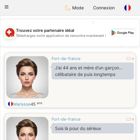
Suissi
Toggle
Mode
Connexion
navigation
💖
Trouvez votre partenaire idéal
💖
Téléchargez notre application de rencontre maintenant !
💕
💕
Fort-de-france
0
J’ai 44 ans et mère d’un garçon…
célibataire de puis longtemps
ans
Marissse
45
Fort-de-france
0
Suis là pour du sérieux