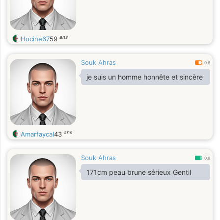
ans
Hocine67
59
Souk Ahras
0.6
je suis un homme honnête et sincère
ans
Amarfaycal
43
Souk Ahras
0.8
171cm peau brune sérieux Gentil