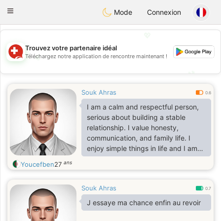
Suissi
Toggle
Mode
Connexion
navigation
💖
Trouvez votre partenaire idéal
💖
Téléchargez notre application de rencontre maintenant !
💕
💕
Souk Ahras
0.6
I am a calm and respectful person,
serious about building a stable
relationship. I value honesty,
communication, and family life. I
enjoy simple things in life and I am
looking for a meaningful connection
ans
Youcefben
27
based on mutual respect.
Souk Ahras
0.7
J essaye ma chance enfin au revoir