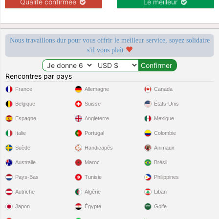
Qualité confirmée
Le meilleur
Nous travaillons dur pour vous offrir le meilleur service, soyez solidaire
s'il vous plaît
Rencontres par pays
France
Allemagne
Canada
Belgique
Suisse
États-Unis
Espagne
Angleterre
Mexique
Italie
Portugal
Colombie
Suède
Handicapés
Animaux
Australie
Maroc
Brésil
Pays-Bas
Tunisie
Philippines
Autriche
Algérie
Liban
Japon
Égypte
Golfe