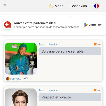
Suissi
Toggle
Mode
Connexion
navigation
💖
Trouvez votre partenaire idéal
💖
Téléchargez notre application de rencontre maintenant !
💕
💕
North Region
0.5
Suis une personne sensible
ans
Hakiya
23
North Region
0.3
Respect et loyauté