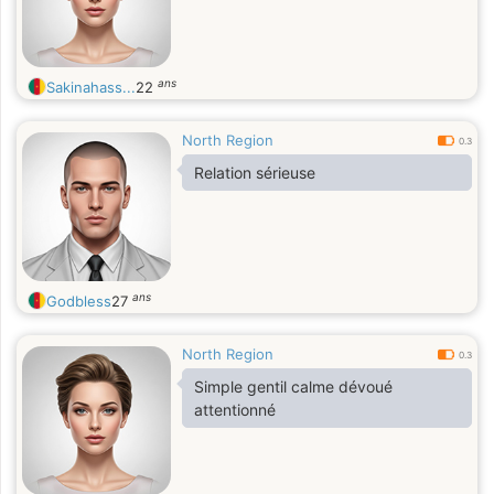
ans
Sakinahass...
22
North Region
0.3
Relation sérieuse
ans
Godbless
27
North Region
0.3
Simple gentil calme dévoué
attentionné