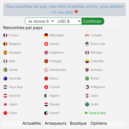
Nous travaillons dur pour vous offrir le meilleur service, soyez solidaire
s'il vous plaît
Rencontres par pays
France
Allemagne
Canada
Belgique
Suisse
États-Unis
Espagne
Angleterre
Mexique
Italie
Portugal
Colombie
Suède
Handicapés
Animaux
Australie
Maroc
Brésil
Pays-Bas
Tunisie
Philippines
Autriche
Algérie
Liban
Japon
Égypte
Golfe
Chine
Koweït
Toute la liste
Actualités
|
Arnaqueurs
|
Boutique
|
Opinions