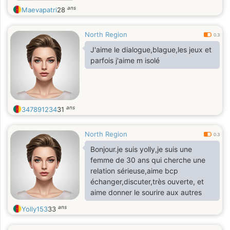
ans
Maevapatri
28
North Region
0.3
J'aime le dialogue,blague,les jeux et
parfois j'aime m isolé
ans
347891234
31
North Region
0.3
Bonjour.je suis yolly,je suis une
femme de 30 ans qui cherche une
relation sérieuse,aime bcp
échanger,discuter,très ouverte, et
aime donner le sourire aux autres
ans
Yolly153
33