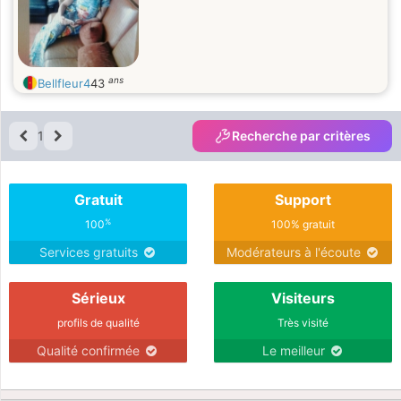
ans
Bellfleur4
43
1
Recherche par critères
Gratuit
Support
%
100
100% gratuit
Services gratuits
Modérateurs à l'écoute
Sérieux
Visiteurs
profils de qualité
Très visité
Qualité confirmée
Le meilleur