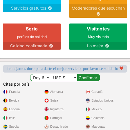
Servicios gratuitos
Moderadores que escuchan
Serio
Visitantes
perfiles de calidad
Muy visitado
Calidad confirmada
Lo mejor
Trabajamos duro para darte el mejor servicio, por favor sé solidario
Citas por país
Francia
Alemania
Canadá
Bélgica
Suiza
Estados Unidos
España
Inglaterra
México
Italia
Portugal
Colombia
Suecia
Desactivado
Mascotas