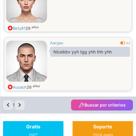
años
Bety81
29
Aargau
0.3
Nicebbv yyh tgg yhh thh yhh
años
Ausach
26
1
Buscar por criterios
Gratis
Soporte
%
100
100% gratis