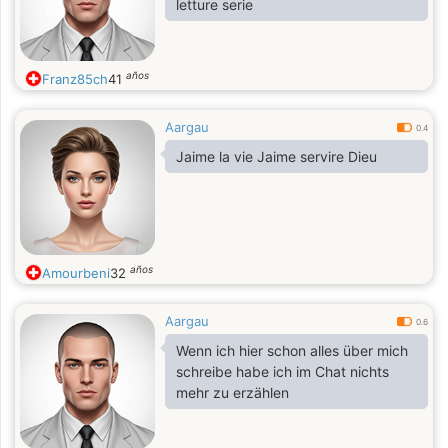
letture serie
años
Franz85ch
41
Aargau
0.4
Jaime la vie Jaime servire Dieu
años
Amourbeni
32
Aargau
0.6
Wenn ich hier schon alles über mich
schreibe habe ich im Chat nichts
mehr zu erzählen