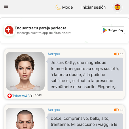
Suissi
Toggle
Mode
Iniciar sesión
navigation
💖
💕
Encuentra tu pareja perfecta
💕
¡Descarga nuestra app de citas ahora!
💖
Aargau
0.3
Je suis Katty, une magnifique
femme transgenre au corps sculpté,
à la peau douce, à la poitrine
sublime et, surtout, à la présence
envoûtante et sensuelle. Élégante,
bienveillante et attentionné. Ouverte
años
Tskatty43
31
d'esprit et attentionnée
Aargau
0.3
Dolce, comprensivo, bello, alto,
trentenne. Mi piacciono i viaggi e le