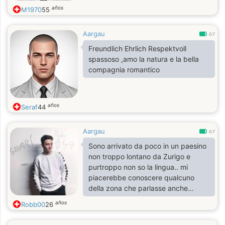
años
M1970
55
Aargau
0.7
Freundlich Ehrlich Respektvoll
spassoso ,amo la natura e la bella
compagnia romantico
años
Seraf
44
Aargau
0.7
Sono arrivato da poco in un paesino
non troppo lontano da Zurigo e
purtroppo non so la lingua.. mi
piacerebbe conoscere qualcuno
della zona che parlasse anche
italiano, in modo da potermi aiutare
años
Robb00
26
con la lingua e magari a farmi
conoscere il posto.