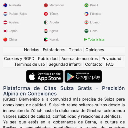
Australia
Marruecos
Brasil
Países Bajos
Túnez
Filipinas
Austria
Argelia
Líbano
Japón
Egipto
Golfo
China
Kuwait
Toda la lista
Noticias
|
Estafadores
|
Tienda
|
Opiniones
Cookies y RGPD
|
Publicidad
|
Acerca de nosotros
|
Privacidad
|
Términos de uso
|
Seguridad infantil
|
Contacto
|
FAQ
Plataforma de Citas Suiza Gratis – Precisión
Alpina en Conexiones
¡Grüezi! Bienvenido a la comunidad más precisa de Suiza para
conexiones de calidad. Suissi.ch reúne solteros suizos desde la
innovación de Zúrich hasta la diplomacia de Ginebra, celebrando
valores suizos de calidad, confiabilidad y relaciones auténticas.
Ya sea que estés en la gobernanza de Berna, la cultura de
Basilea o comunidades montañosas a través de nuestros