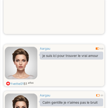
Aargau
0.3
je suis ici pour trouver le vrai amour
años
Yvette01
51
Aargau
0.1
Calm gentille je n'aimes pas le bruit