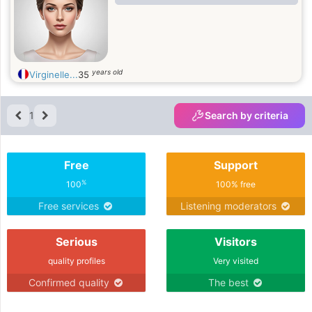
years old
Virginelle...
35
1
Search by criteria
Free
Support
%
100
100% free
Free services
Listening moderators
Serious
Visitors
quality profiles
Very visited
Confirmed quality
The best