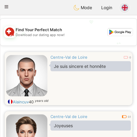
Suissi
Toggle
Mode
Login
navigation
💖
Find Your Perfect Match
💖
Download our dating app now!
💕
💕
Centre-Val de Loire
0
Je suis sincere et honnête
years old
Alaincuv
40
Centre-Val de Loire
0.1
Joyeuses