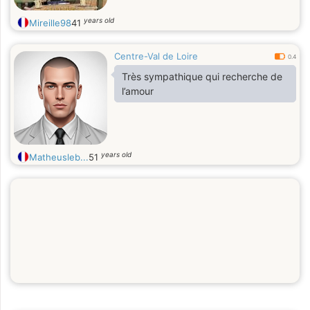
years old
Mireille98
41
Centre-Val de Loire
0.4
Très sympathique qui recherche de
l’amour
years old
Matheusleb...
51