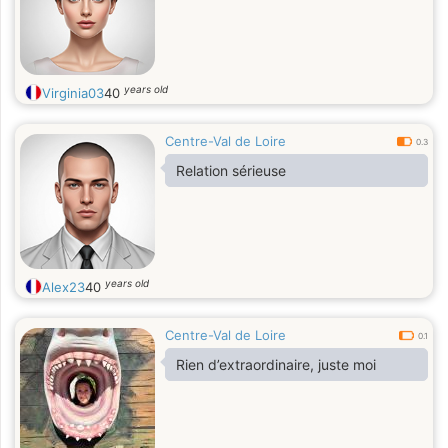
years old
Virginia03
40
Centre-Val de Loire
0.3
Relation sérieuse
years old
Alex23
40
Centre-Val de Loire
0.1
Rien d’extraordinaire, juste moi