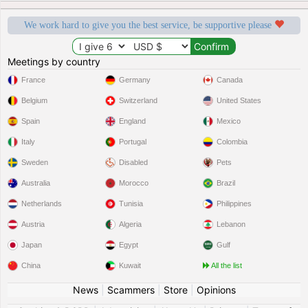
We work hard to give you the best service, be supportive please
Meetings by country
France
Germany
Canada
Belgium
Switzerland
United States
Spain
England
Mexico
Italy
Portugal
Colombia
Sweden
Disabled
Pets
Australia
Morocco
Brazil
Netherlands
Tunisia
Philippines
Austria
Algeria
Lebanon
Japan
Egypt
Gulf
China
Kuwait
All the list
News
|
Scammers
|
Store
|
Opinions