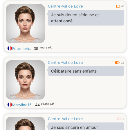
Centre-Val de Loire
0.1
Je suis douce sérieuse et
attentionné
years old
Fournieris...
39
Centre-Val de Loire
0.3
Célibataire sans enfants
years old
Maryline15...
44
Centre-Val de Loire
0
Je suis sincère en amour