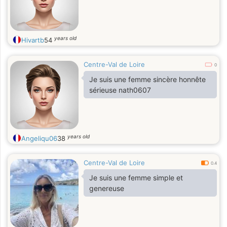
years old
Hivartb
54
Centre-Val de Loire
0
Je suis une femme sincère honnête
sérieuse nath0607
years old
Angeliqu06
38
Centre-Val de Loire
0.4
Je suis une femme simple et
genereuse