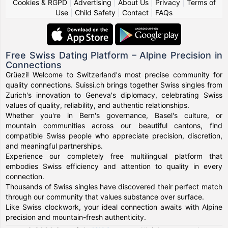
Cookies & RGPD
|
Advertising
|
About Us
|
Privacy
|
Terms of
Use
|
Child Safety
|
Contact
|
FAQs
Free Swiss Dating Platform – Alpine Precision in
Connections
Grüezi! Welcome to Switzerland's most precise community for
quality connections. Suissi.ch brings together Swiss singles from
Zurich's innovation to Geneva's diplomacy, celebrating Swiss
values of quality, reliability, and authentic relationships.
Whether you're in Bern's governance, Basel's culture, or
mountain communities across our beautiful cantons, find
compatible Swiss people who appreciate precision, discretion,
and meaningful partnerships.
Experience our completely free multilingual platform that
embodies Swiss efficiency and attention to quality in every
connection.
Thousands of Swiss singles have discovered their perfect match
through our community that values substance over surface.
Like Swiss clockwork, your ideal connection awaits with Alpine
precision and mountain-fresh authenticity.