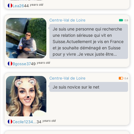
years old
Lea26
44
Centre-Val de Loire
0.9
Je suis une personne qui recherche
une relation sérieuse qui vit en
Suisse.Actuellement je vis en France
et je souhaite déménagé en Suisse
pour y vivre .Je veux juste être
heureux dans mon travail et avec
years old
Bgosse37
49
ma compagne .Tous simplement
ouvrir une nouvelle page dans ma
Centre-Val de Loire
vie. Au plaisir.........
0.4
Je suis novice sur le net
years old
Cecile1234...
34