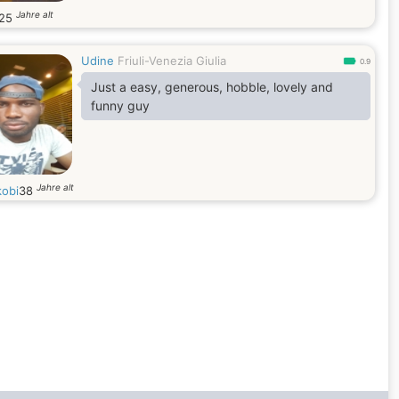
Jahre alt
25
Udine
Friuli-Venezia Giulia
0.9
Just a easy, generous, hobble, lovely and
funny guy
Jahre alt
kobi
38