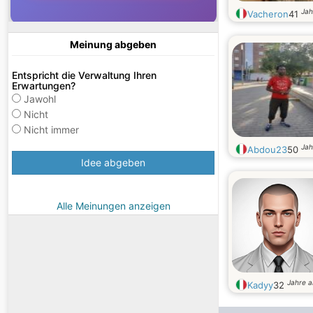
Jah
Vacheron
41
Meinung abgeben
Entspricht die Verwaltung Ihren
Erwartungen?
Jawohl
Nicht
Nicht immer
Jah
Abdou23
50
Idee abgeben
Alle Meinungen anzeigen
Jahre a
Kadyy
32