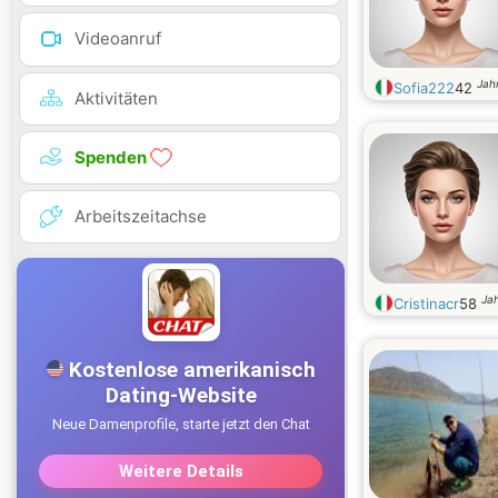
Videoanruf
Jahr
Sofia222
42
Aktivitäten
Spenden
Arbeitszeitachse
Jah
Cristinacr
58