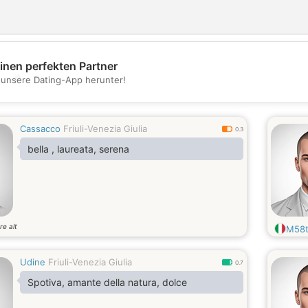
inen perfekten Partner
💖
t unsere Dating-App herunter!
💕
Cassacco
Friuli-Venezia Giulia
0.3
bella , laureata, serena
re alt
M58t
Udine
Friuli-Venezia Giulia
0.7
Spotiva, amante della natura, dolce