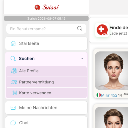
Suissi
Zurich 2026-08-07 05:12
Finde de
Lade jetz
Startseite
Suchen
Alle Profile
Partnervermittlung
Karte verwenden
Jah
Milla1452
44
Meine Nachrichten
Chat