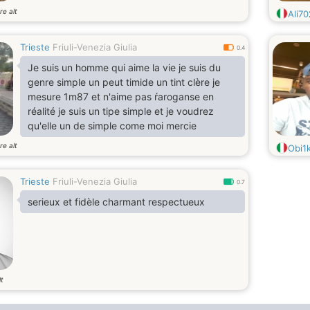
re alt
Ali70
Trieste
Friuli-Venezia Giulia
0.4
Je suis un homme qui aime la vie je suis du
genre simple un peut timide un tint clère je
mesure 1m87 et n'aime pas ŕaroganse en
réalité je suis un tipe simple et je voudrez
qu'elle un de simple come moi mercie
re alt
Obi1
Trieste
Friuli-Venezia Giulia
0.7
serieux et fidèle charmant respectueux
lt