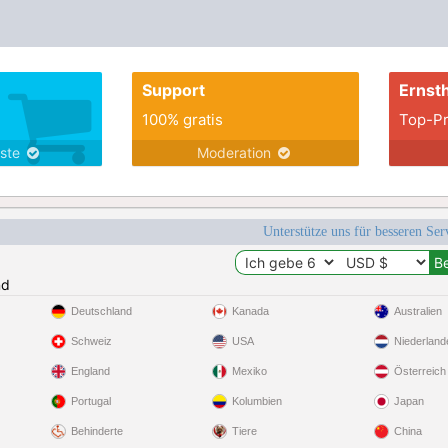
Support
Ernsth
100% gratis
Top-Pr
nste
Moderation
Unterstütze uns für besseren Se
nd
Deutschland
Kanada
Australien
Schweiz
USA
Niederland
England
Mexiko
Österreich
Portugal
Kolumbien
Japan
Behinderte
Tiere
China