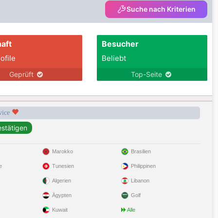
Suche nach Kriterien
aft
Besucher
ofile
Beliebt
Geprüft
Top-Seite
rvice
Marokko
Brasilien
e
Tunesien
Philippinen
Algerien
Libanon
Ägypten
Golf
Kuwait
Alle