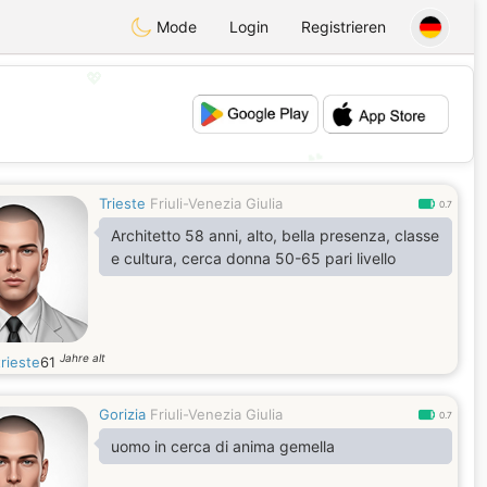
Mode
Login
Registrieren
💖
💕
Trieste
Friuli-Venezia Giulia
0.7
Architetto 58 anni, alto, bella presenza, classe
e cultura, cerca donna 50-65 pari livello
Jahre alt
rieste
61
Gorizia
Friuli-Venezia Giulia
0.7
uomo in cerca di anima gemella