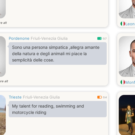
e alt
Leon
Pordenone
Friuli-Venezia Giulia
0.7
Sono una persona simpatica ,allegra amante
della natura e degli animali mi piace la
semplicità delle cose.
re alt
Monf
Trieste
Friuli-Venezia Giulia
0.4
My talent for reading, swimming and
motorcycle riding