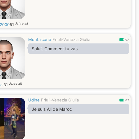
Jahre alt
2000
51
Monfalcone
Friuli-Venezia Giulia
0.7
Salut. Comment tu vas
Jahre alt
al
31
Udine
Friuli-Venezia Giulia
0.7
Je suis Ali de Maroc