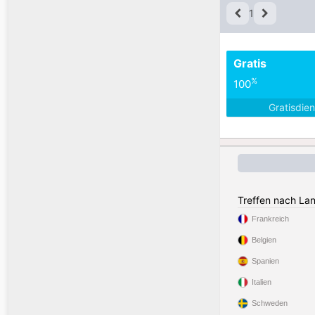
1
Gratis
%
100
Gratisdie
Treffen nach La
Frankreich
Belgien
Spanien
Italien
Schweden