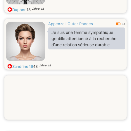
Jahre alt
Duphon
18
Appenzell Outer Rhodes
0.4
Je suis une femme sympathique
gentille attentionné à la recherche
d’une relation sérieuse durable
Jahre alt
Sandrine46
48