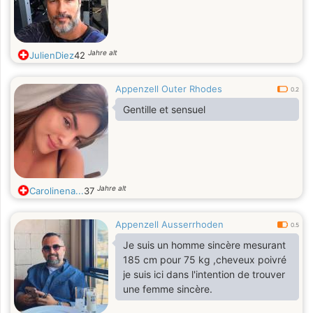
Jahre alt
JulienDiez
42
Appenzell Outer Rhodes
0.2
Gentille et sensuel
Jahre alt
Carolinena...
37
Appenzell Ausserrhoden
0.5
Je suis un homme sincère mesurant
185 cm pour 75 kg ,cheveux poivré
je suis ici dans l'intention de trouver
une femme sincère.