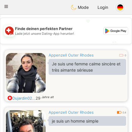
Suissi
Toggle
Mode
Login
navigation
💖
Finde deinen perfekten Partner
💖
Lade jetzt unsere Dating-App herunter!
💕
💕
Appenzell Outer Rhodes
0
Je suis une femme calme sincère et
très aimante sérieuse
Jahre alt
Dujardin02...
29
Appenzell Outer Rhodes
0.4
je suis un homme simple