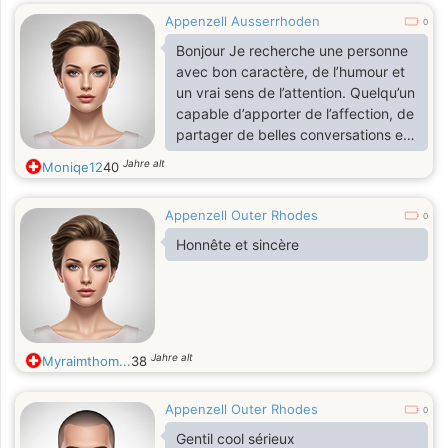
Appenzell Ausserrhoden
0
Bonjour Je recherche une personne
avec bon caractère, de l’humour et
un vrai sens de l’attention. Quelqu’un
capable d’apporter de l’affection, de
partager de belles conversations et
de profiter des petits plaisirs de la
Jahre alt
Moniqe12
40
vie. Si vous aimez rire, manger avec
gourmandise et discuter de tout et
Appenzell Outer Rhodes
de rien avec sincérité, alors n’hésitez
0
pas à m’envoyer un message .
Honnête et sincère
Jahre alt
Myraimthom...
38
Appenzell Outer Rhodes
0
Gentil cool sérieux