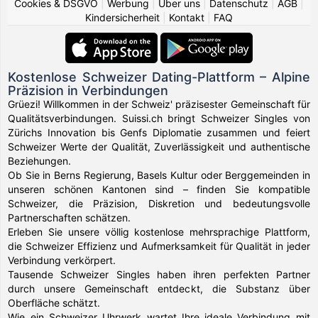
Cookies & DSGVO
|
Werbung
|
Über uns
|
Datenschutz
|
AGB
|
Kindersicherheit
|
Kontakt
|
FAQ
Kostenlose Schweizer Dating-Plattform – Alpine
Präzision in Verbindungen
Grüezi! Willkommen in der Schweiz' präzisester Gemeinschaft für
Qualitätsverbindungen. Suissi.ch bringt Schweizer Singles von
Zürichs Innovation bis Genfs Diplomatie zusammen und feiert
Schweizer Werte der Qualität, Zuverlässigkeit und authentische
Beziehungen.
Ob Sie in Berns Regierung, Basels Kultur oder Berggemeinden in
unseren schönen Kantonen sind – finden Sie kompatible
Schweizer, die Präzision, Diskretion und bedeutungsvolle
Partnerschaften schätzen.
Erleben Sie unsere völlig kostenlose mehrsprachige Plattform,
die Schweizer Effizienz und Aufmerksamkeit für Qualität in jeder
Verbindung verkörpert.
Tausende Schweizer Singles haben ihren perfekten Partner
durch unsere Gemeinschaft entdeckt, die Substanz über
Oberfläche schätzt.
Wie ein Schweizer Uhrwerk wartet Ihre ideale Verbindung mit