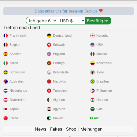
Unterstütze uns für besseren Service
Treffen nach Land
Frankreich
Deutschland
Kanada
Belgien
Schweiz
USA
Spanien
England
Mexiko
Italien
Portugal
Kolumbien
Schweden
Behinderte
Tiere
Australien
Marokko
Brasilien
Niederlande
Tunesien
Philippinen
Österreich
Algerien
Libanon
Japan
Ägypten
Golf
China
Kuwait
Alle
News
|
Fakes
|
Shop
|
Meinungen