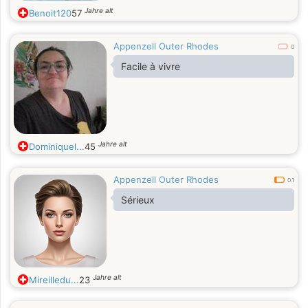
Jahre alt
Benoit120
57
Appenzell Outer Rhodes
0
Facile à vivre
Jahre alt
Dominiquel...
45
Appenzell Outer Rhodes
0.1
Sérieux
Jahre alt
Mireilledu...
23