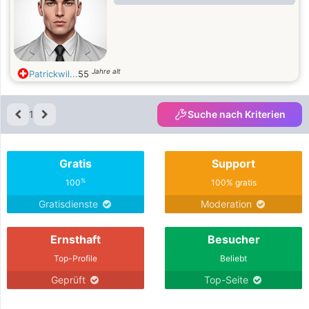
Jahre alt
Patrickwil...
55
1
Suche nach Kriterien
Gratis
Support
%
100
100% gratis
Gratisdienste
Moderation
Ernsthaft
Besucher
Top-Profile
Beliebt
Geprüft
Top-Seite