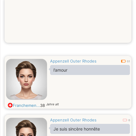
Appenzell Outer Rhodes
0.1
l’amour
Jahre alt
Franchemen...
38
Appenzell Outer Rhodes
0
Je suis sincère honnête