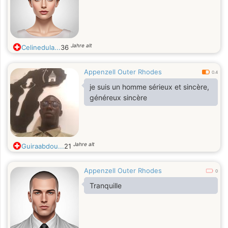
Jahre alt
Celinedula...
36
Appenzell Outer Rhodes
0.4
je suis un homme sérieux et sincère,
généreux sincère
Jahre alt
Guiraabdou...
21
Appenzell Outer Rhodes
0
Tranquille