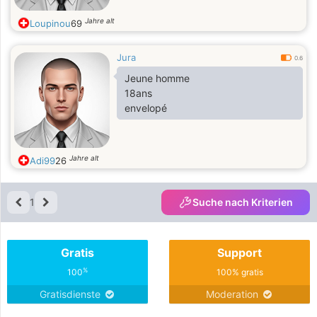
Jahre alt
Loupinou
69
Jura
0.6
Jeune homme
18ans
envelopé
Jahre alt
Adi99
26
1
Suche nach Kriterien
Gratis
Support
%
100
100% gratis
Gratisdienste
Moderation