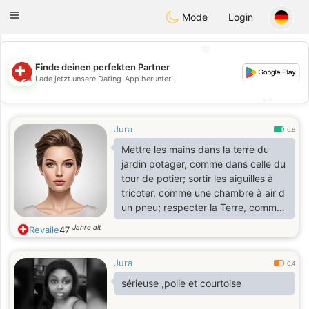
Suissi
Toggle
Mode
Login
navigation
💖
Finde deinen perfekten Partner
💖
Lade jetzt unsere Dating-App herunter!
💕
💕
Jura
0.8
Mettre les mains dans la terre du
jardin potager, comme dans celle du
tour de potier; sortir les aiguilles à
tricoter, comme une chambre à air d
un pneu; respecter la Terre, comme
accueillir l Homme; prendre soins de
Jahre alt
Revaile
47
nos aînés, comme offrir du temps de
qualité à nos jeunes; déprimer d
Jura
ennui sur mon canapé, comme être
0.4
pleine de ressources créatives; être
sérieuse ,polie et courtoise
sûre de moi, comme douter de tout;
être profondément indépendante,