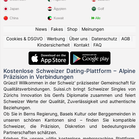
Japan
Ägypten
Golf
China
Kuwait
Alle
News
|
Fakes
|
Shop
|
Meinungen
Cookies & DSGVO
|
Werbung
|
Über uns
|
Datenschutz
|
AGB
|
Kindersicherheit
|
Kontakt
|
FAQ
Kostenlose Schweizer Dating-Plattform – Alpine
Präzision in Verbindungen
Grüezi! Willkommen in der Schweiz' präzisester Gemeinschaft für
Qualitätsverbindungen. Suissi.ch bringt Schweizer Singles von
Zürichs Innovation bis Genfs Diplomatie zusammen und feiert
Schweizer Werte der Qualität, Zuverlässigkeit und authentische
Beziehungen.
Ob Sie in Berns Regierung, Basels Kultur oder Berggemeinden in
unseren schönen Kantonen sind – finden Sie kompatible
Schweizer, die Präzision, Diskretion und bedeutungsvolle
Partnerschaften schätzen.
Erleben Sie unsere völlig kostenlose mehrsprachige Plattform,