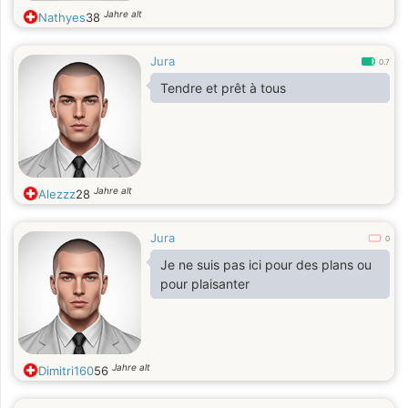
Jahre alt
Nathyes
38
Jura
0.7
Tendre et prêt à tous
Jahre alt
Alezzz
28
Jura
0
Je ne suis pas ici pour des plans ou
pour plaisanter
Jahre alt
Dimitri160
56