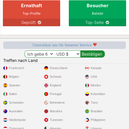
Ernsthaft
Besucher
Top-Profile
Beliebt
Geprüft
Top-Seite
Unterstütze uns für besseren Service
Treffen nach Land
Frankreich
Deutschland
Kanada
Belgien
Schweiz
USA
Spanien
England
Mexiko
Italien
Portugal
Kolumbien
Schweden
Behinderte
Tiere
Australien
Marokko
Brasilien
Niederlande
Tunesien
Philippinen
Österreich
Algerien
Libanon