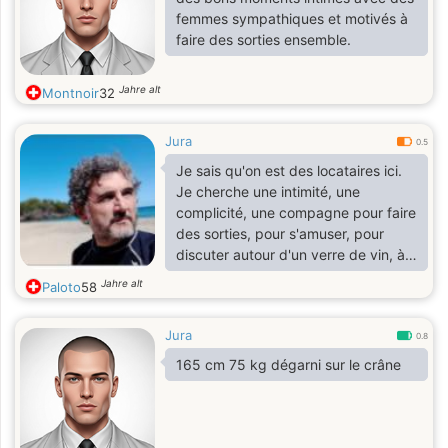
femmes sympathiques et motivés à
faire des sorties ensemble.
Jahre alt
Montnoir
32
Jura
0.5
Je sais qu'on est des locataires ici.
Je cherche une intimité, une
complicité, une compagne pour faire
des sorties, pour s'amuser, pour
discuter autour d'un verre de vin, à
la lumière d'une bougie dans un
Jahre alt
Paloto
58
refuge ou aller loin, faire la voile,
imaginer un projet fou. Cela c'est
Jura
tout simplement le debout, après, je
0.8
ne sais plus.
165 cm 75 kg dégarni sur le crâne