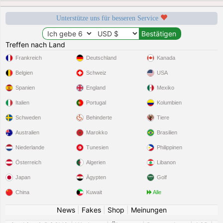
Unterstütze uns für besseren Service
Treffen nach Land
Frankreich
Deutschland
Kanada
Belgien
Schweiz
USA
Spanien
England
Mexiko
Italien
Portugal
Kolumbien
Schweden
Behinderte
Tiere
Australien
Marokko
Brasilien
Niederlande
Tunesien
Philippinen
Österreich
Algerien
Libanon
Japan
Ägypten
Golf
China
Kuwait
Alle
News
|
Fakes
|
Shop
|
Meinungen