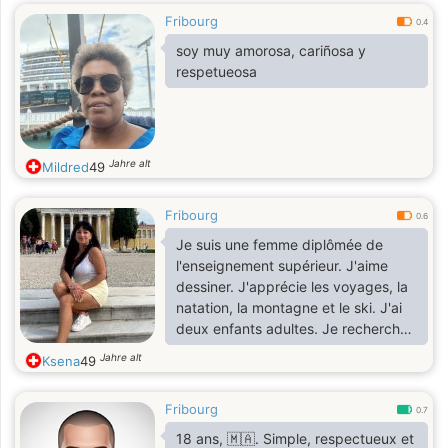
Fribourg
0.4
soy muy amorosa, cariñosa y
respetueosa
Jahre alt
Mildred
49
Fribourg
0.6
Je suis une femme diplômée de
l'enseignement supérieur. J'aime
dessiner. J'apprécie les voyages, la
natation, la montagne et le ski. J'ai
deux enfants adultes. Je recherche
un partenaire pour une relation
Jahre alt
Ksena
49
sérieuse et durable.
Fribourg
0.7
18 ans, 🇲🇦. Simple, respectueux et