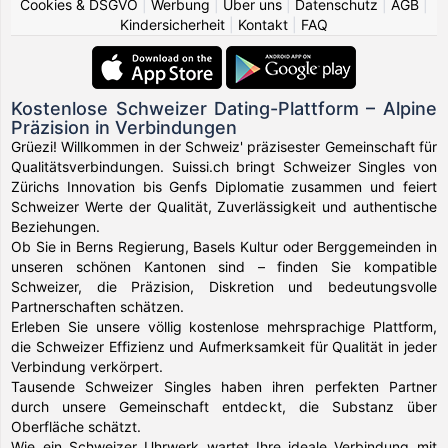
Cookies & DSGVO
|
Werbung
|
Über uns
|
Datenschutz
|
AGB
|
Kindersicherheit
|
Kontakt
|
FAQ
Kostenlose Schweizer Dating-Plattform – Alpine
Präzision in Verbindungen
Grüezi! Willkommen in der Schweiz' präzisester Gemeinschaft für
Qualitätsverbindungen. Suissi.ch bringt Schweizer Singles von
Zürichs Innovation bis Genfs Diplomatie zusammen und feiert
Schweizer Werte der Qualität, Zuverlässigkeit und authentische
Beziehungen.
Ob Sie in Berns Regierung, Basels Kultur oder Berggemeinden in
unseren schönen Kantonen sind – finden Sie kompatible
Schweizer, die Präzision, Diskretion und bedeutungsvolle
Partnerschaften schätzen.
Erleben Sie unsere völlig kostenlose mehrsprachige Plattform,
die Schweizer Effizienz und Aufmerksamkeit für Qualität in jeder
Verbindung verkörpert.
Tausende Schweizer Singles haben ihren perfekten Partner
durch unsere Gemeinschaft entdeckt, die Substanz über
Oberfläche schätzt.
Wie ein Schweizer Uhrwerk wartet Ihre ideale Verbindung mit