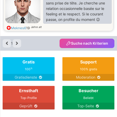
sans prise de tête. Je cherche une
relation occasionnelle basée sur le
feeling et le respect. Si le courant
passe, on profite du moment 😉
Jahre alt
Meknes6
19
1
Suche nach Kriterien
Gratis
Support
%
100
100% gratis
Gratisdienste
Moderation
Ernsthaft
Besucher
Top-Profile
Beliebt
Geprüft
Top-Seite