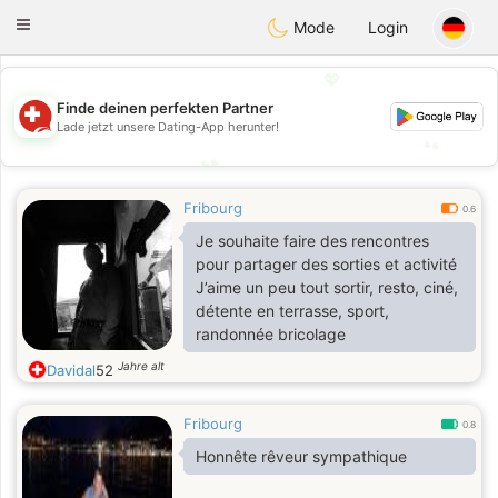
Suissi
Toggle
Mode
Login
navigation
💖
💖
Finde deinen perfekten Partner
Lade jetzt unsere Dating-App herunter!
💕
💕
Fribourg
0.6
Je souhaite faire des rencontres
pour partager des sorties et activité
J’aime un peu tout sortir, resto, ciné,
détente en terrasse, sport,
randonnée bricolage
Jahre alt
Davidal
52
Fribourg
0.8
Honnête rêveur sympathique