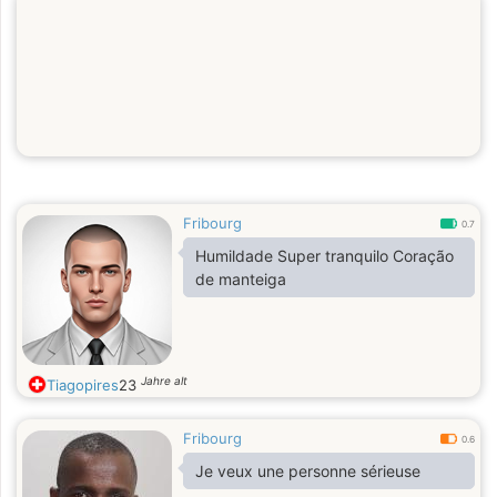
Fribourg
0.7
Humildade Super tranquilo Coração
de manteiga
Jahre alt
Tiagopires
23
Fribourg
0.6
Je veux une personne sérieuse