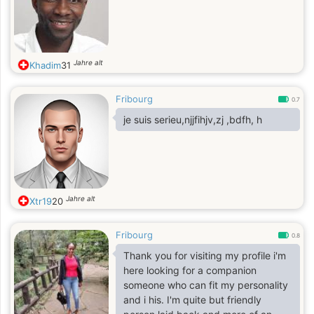
Jahre alt
Khadim
31
Fribourg
0.7
je suis serieu,njjfihjv,zj ,bdfh, h
Jahre alt
Xtr19
20
Fribourg
0.8
Thank you for visiting my profile i'm
here looking for a companion
someone who can fit my personality
and i his. I'm quite but friendly