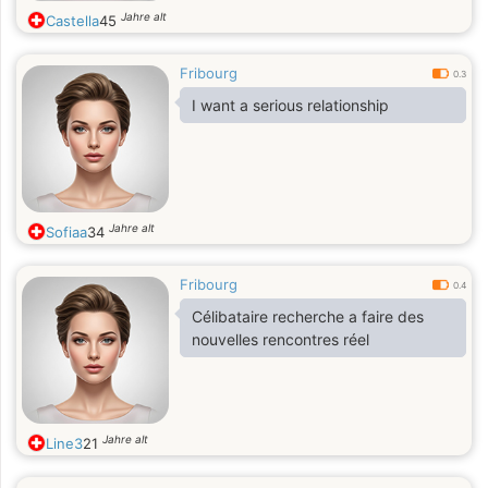
Jahre alt
Castella
45
Fribourg
0.3
I want a serious relationship
Jahre alt
Sofiaa
34
Fribourg
0.4
Célibataire recherche a faire des
nouvelles rencontres réel
Jahre alt
Line3
21