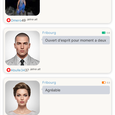
Jahre alt
Omero
49
Fribourg
0.8
Ouvert d'esprit pour moment a deux
Jahre alt
Abulle34
37
Fribourg
0.3
Agréable