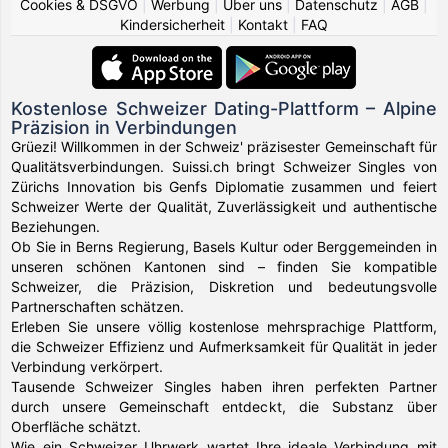
Cookies & DSGVO
|
Werbung
|
Über uns
|
Datenschutz
|
AGB
|
Kindersicherheit
|
Kontakt
|
FAQ
Kostenlose Schweizer Dating-Plattform – Alpine
Präzision in Verbindungen
Grüezi! Willkommen in der Schweiz' präzisester Gemeinschaft für
Qualitätsverbindungen. Suissi.ch bringt Schweizer Singles von
Zürichs Innovation bis Genfs Diplomatie zusammen und feiert
Schweizer Werte der Qualität, Zuverlässigkeit und authentische
Beziehungen.
Ob Sie in Berns Regierung, Basels Kultur oder Berggemeinden in
unseren schönen Kantonen sind – finden Sie kompatible
Schweizer, die Präzision, Diskretion und bedeutungsvolle
Partnerschaften schätzen.
Erleben Sie unsere völlig kostenlose mehrsprachige Plattform,
die Schweizer Effizienz und Aufmerksamkeit für Qualität in jeder
Verbindung verkörpert.
Tausende Schweizer Singles haben ihren perfekten Partner
durch unsere Gemeinschaft entdeckt, die Substanz über
Oberfläche schätzt.
Wie ein Schweizer Uhrwerk wartet Ihre ideale Verbindung mit