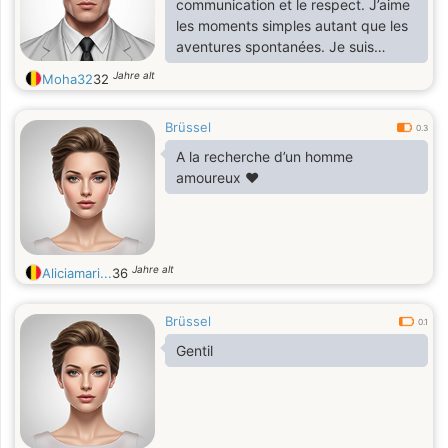
communication et le respect. J’aime
les moments simples autant que les
aventures spontanées. Je suis
quelqu’un de posé, attentionné, et je
Jahre alt
Moha32
32
cherche une personne qui partage
des valeurs similaires, prête à
Brüssel
s’investir dans une vraie relation.
0.3
A la recherche d’un homme
amoureux ❤️
Jahre alt
Aliciamari...
36
Brüssel
0.1
Gentil