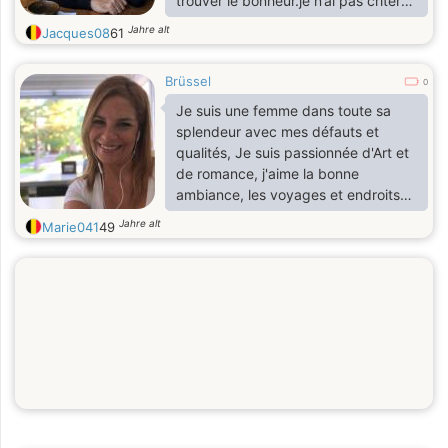
trouver le bonheur.je n’ai pas critère
particulier, juste une personne
Jahre alt
Jacques08
61
aimable et ouverte
Brüssel
0
Je suis une femme dans toute sa
splendeur avec mes défauts et
qualités, Je suis passionnée d'Art et
de romance, j'aime la bonne
ambiance, les voyages et endroits
reposant, je fuis les conflits, j'aime la
Jahre alt
Marie041
49
bonne humeur.