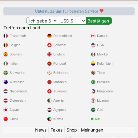
Unterstütze uns für besseren Service
Treffen nach Land
Frankreich
Deutschland
Kanada
Belgien
Schweiz
USA
Spanien
England
Mexiko
Italien
Portugal
Kolumbien
Schweden
Behinderte
Tiere
Australien
Marokko
Brasilien
Niederlande
Tunesien
Philippinen
Österreich
Algerien
Libanon
Japan
Ägypten
Golf
China
Kuwait
Alle
News
|
Fakes
|
Shop
|
Meinungen