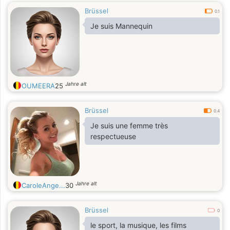
Brüssel
0.1
Je suis Mannequin
Jahre alt
OUMEERA
25
Brüssel
0.4
Je suis une femme très
respectueuse
Jahre alt
CaroleAnge...
30
Brüssel
0
le sport, la musique, les films