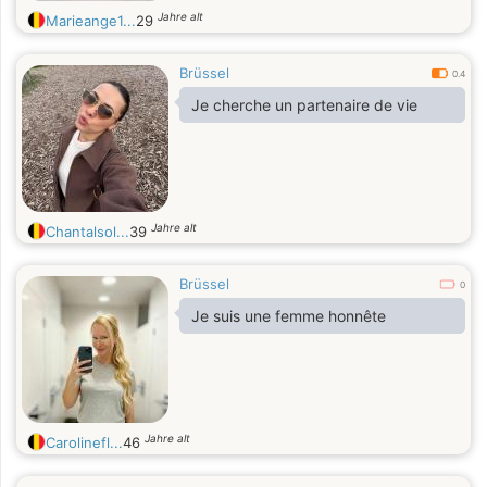
Jahre alt
Marieange1...
29
Brüssel
0.4
Je cherche un partenaire de vie
Jahre alt
Chantalsol...
39
Brüssel
0
Je suis une femme honnête
Jahre alt
Carolinefl...
46