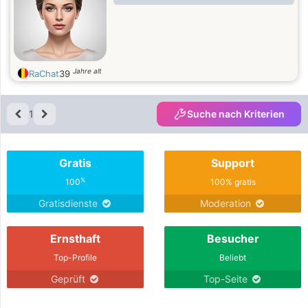
Jahre alt
RaChat
39
1
Suche nach Kriterien
Gratis
Support
%
100
100% gratis
Gratisdienste
Moderation
Ernsthaft
Besucher
Top-Profile
Beliebt
Geprüft
Top-Seite