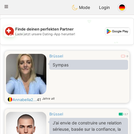
Suissi
Toggle
Mode
Login
navigation
💖
Finde deinen perfekten Partner
💖
Lade jetzt unsere Dating-App herunter!
💕
💕
Brüssel
0
Sympas
Jahre alt
Annabella2...
41
Brüssel
0.7
J’ai envie de construire une relation
sérieuse, basée sur la confiance, la