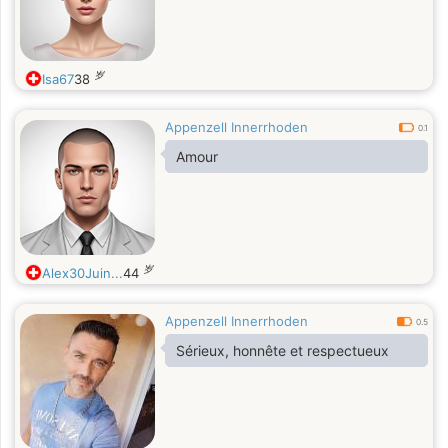
岁
Isa67
38
Appenzell Innerrhoden
0.1
Amour
岁
Alex30Juin...
44
Appenzell Innerrhoden
0.5
Sérieux, honnête et respectueux