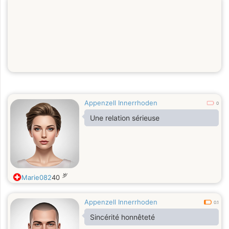
Appenzell Innerrhoden
0
Une relation sérieuse
岁
Marie082
40
Appenzell Innerrhoden
0.1
Sincérité honnêteté