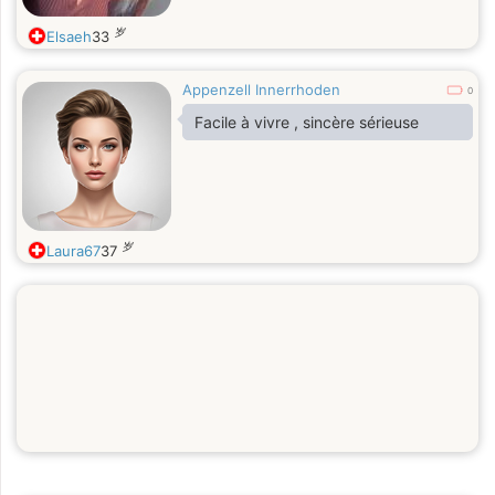
岁
Elsaeh
33
Appenzell Innerrhoden
0
Facile à vivre , sincère sérieuse
岁
Laura67
37