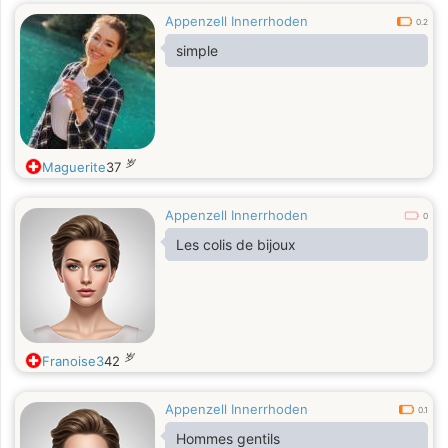
Appenzell Innerrhoden
0.2
simple
岁
Maguerite
37
Appenzell Innerrhoden
0
Les colis de bijoux
岁
Franoise3
42
Appenzell Innerrhoden
0.1
Hommes gentils