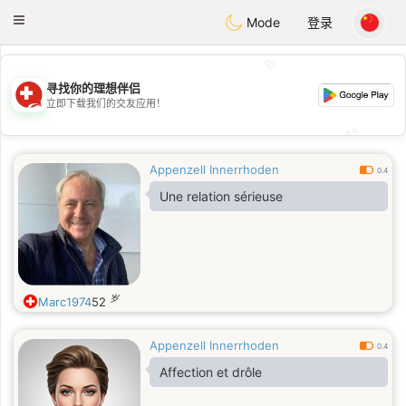
Suissi
Toggle
Mode
登录
navigation
💖
寻找你的理想伴侣
💖
立即下载我们的交友应用！
💕
💕
Appenzell Innerrhoden
0.4
Une relation sérieuse
岁
Marc1974
52
Appenzell Innerrhoden
0.4
Affection et drôle