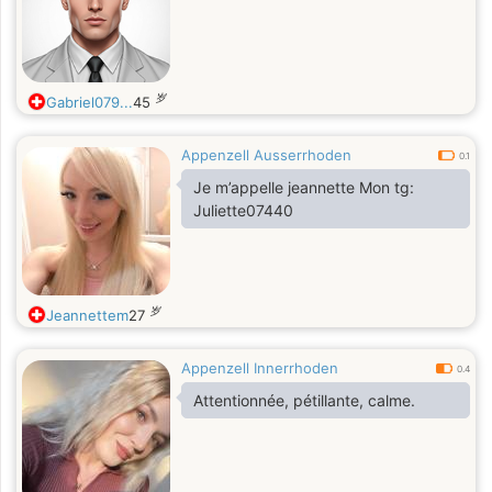
岁
Gabriel079...
45
Appenzell Ausserrhoden
0.1
Je m’appelle jeannette Mon tg:
Juliette07440
岁
Jeannettem
27
Appenzell Innerrhoden
0.4
Attentionnée, pétillante, calme.