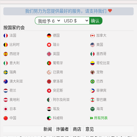
我们努力为您提供最好的服务，请支持我们
按国家约会
法国
德国
加拿大
比利时
瑞士
美国
西班牙
英国
墨西哥
意大利
葡萄牙
哥伦比亚
瑞典
已禁用
宠物
澳大利亚
摩洛哥
巴西
荷兰
突尼斯
菲律宾
奥地利
阿尔及利亚
黎巴嫩
日本
埃及
海湾
中国
科威特
所有列表
新闻
|
诈骗者
|
商店
|
意见