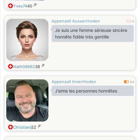
岁
Yves74
40
Appenzell Ausserrhoden
0
Je suis une femme sérieuse sincère
honnête fidèle très gentille
岁
Nath08662
38
Appenzell Innerrhoden
0.4
J’aime les personnes honnêtes
岁
Christianj
52