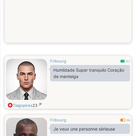
Fribourg
0.7
Humildade Super tranquilo Coração
de manteiga
岁
Tiagopires
23
Fribourg
0.6
Je veux une personne sérieuse