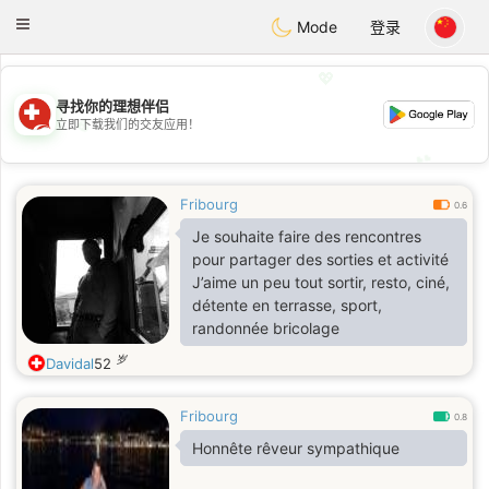
Suissi
Toggle
Mode
登录
navigation
💖
寻找你的理想伴侣
💖
立即下载我们的交友应用！
💕
💕
Fribourg
0.6
Je souhaite faire des rencontres
pour partager des sorties et activité
J’aime un peu tout sortir, resto, ciné,
détente en terrasse, sport,
randonnée bricolage
岁
Davidal
52
Fribourg
0.8
Honnête rêveur sympathique