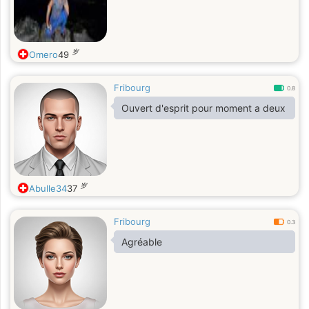
岁
Omero
49
Fribourg
0.8
Ouvert d'esprit pour moment a deux
岁
Abulle34
37
Fribourg
0.3
Agréable