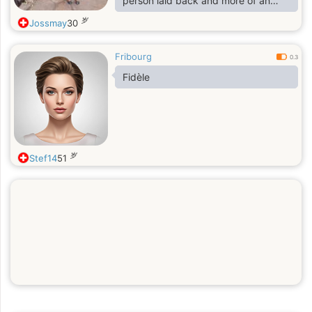
person laid back and more of an
introvert. I enjoy small circles of
岁
Jossmay
30
people and spending time doing
what i like most. I'm looking for that
Fribourg
loyal guy yet caring and
0.3
understanding. I'm hoping the
Fidèle
relationship can be longterm. I live
between here and another country
岁
Stef14
51