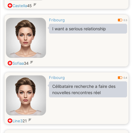
岁
Castella
45
Fribourg
0.3
I want a serious relationship
岁
Sofiaa
34
Fribourg
0.4
Célibataire recherche a faire des
nouvelles rencontres réel
岁
Line3
21