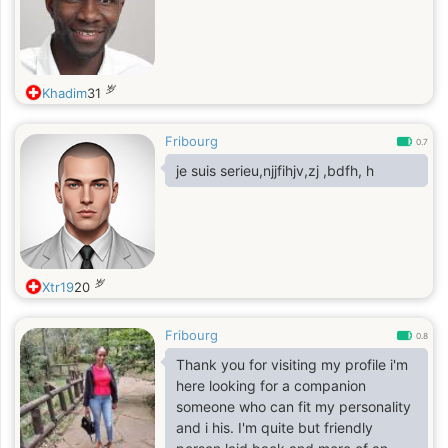
岁
Khadim
31
Fribourg
0.7
je suis serieu,njjfihjv,zj ,bdfh, h
岁
Xtr19
20
Fribourg
0.8
Thank you for visiting my profile i'm
here looking for a companion
someone who can fit my personality
and i his. I'm quite but friendly