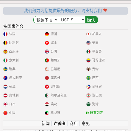
我们努力为您提供最好的服务，请支持我们
按国家约会
法国
德国
加拿大
比利时
瑞士
美国
西班牙
英国
墨西哥
意大利
葡萄牙
哥伦比亚
瑞典
已禁用
宠物
澳大利亚
摩洛哥
巴西
荷兰
突尼斯
菲律宾
奥地利
阿尔及利亚
黎巴嫩
日本
埃及
海湾
中国
科威特
所有列表
新闻
|
诈骗者
|
商店
|
意见