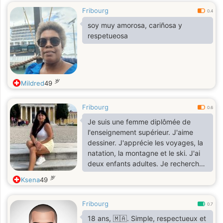
Fribourg
0.4
soy muy amorosa, cariñosa y
respetueosa
岁
Mildred
49
Fribourg
0.6
Je suis une femme diplômée de
l'enseignement supérieur. J'aime
dessiner. J'apprécie les voyages, la
natation, la montagne et le ski. J'ai
deux enfants adultes. Je recherche
un partenaire pour une relation
岁
Ksena
49
sérieuse et durable.
Fribourg
0.7
18 ans, 🇲🇦. Simple, respectueux et