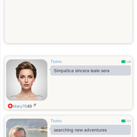
Ticino
0.8
Simpatica sincera leale sera
岁
Mary76
49
Ticino
0.7
searching new adventures