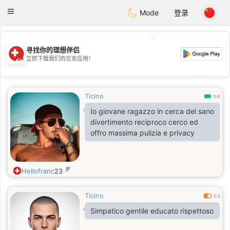
Suissi
Toggle
Mode
登录
navigation
💖
寻找你的理想伴侣
💖
立即下载我们的交友应用！
💕
💕
Ticino
0.9
Io giovane ragazzo in cerca del sano
divertimento reciproco cerco ed
offro massima pulizia e privacy
岁
Hellofranc
23
Ticino
0.3
Simpatico gentile educato rispettoso