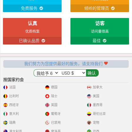
免费服务
倾听的管理员
认真
访客
优质档案
访问量很高
已确认品质
最佳
我们努力为您提供最好的服务，请支持我们
按国家约会
法国
德国
加拿大
比利时
瑞士
美国
西班牙
英国
墨西哥
意大利
葡萄牙
哥伦比亚
瑞典
已禁用
宠物
澳大利亚
摩洛哥
巴西