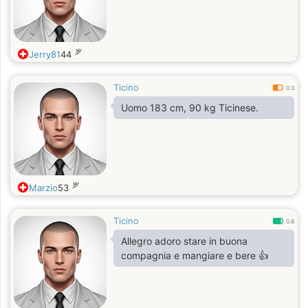
岁
Jerry81
44
Ticino
0.3
Uomo 183 cm, 90 kg Ticinese.
岁
Marzio
53
Ticino
0.8
Allegro adoro stare in buona
compagnia e mangiare e bere 👍