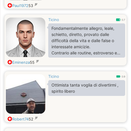
岁
Paul1972
53
Ticino
0.7
Fondamentalmente allegro, leale,
schietto, diretto, provato dalle
difficoltà della vita e dalle false o
interessate amicizie.
Contrario alle routine, estroverso e
senza schemi conformistici.
岁
Eminenza
55
Ticino
0.9
Ottimista tanta voglia di divertirmi ,
spirito libero
岁
Robert74
52