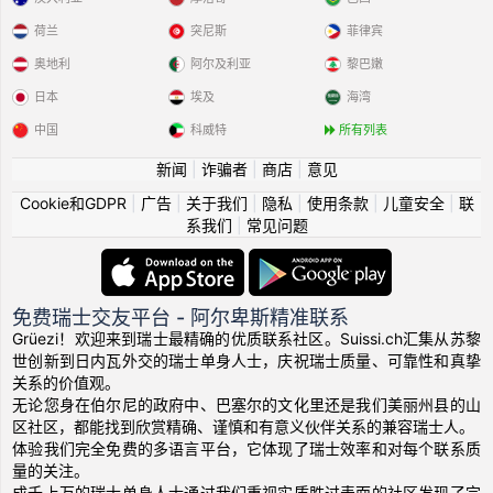
荷兰
突尼斯
菲律宾
奥地利
阿尔及利亚
黎巴嫩
日本
埃及
海湾
中国
科威特
所有列表
新闻
|
诈骗者
|
商店
|
意见
Cookie和GDPR
|
广告
|
关于我们
|
隐私
|
使用条款
|
儿童安全
|
联
系我们
|
常见问题
免费瑞士交友平台 - 阿尔卑斯精准联系
Grüezi！欢迎来到瑞士最精确的优质联系社区。Suissi.ch汇集从苏黎
世创新到日内瓦外交的瑞士单身人士，庆祝瑞士质量、可靠性和真挚
关系的价值观。
无论您身在伯尔尼的政府中、巴塞尔的文化里还是我们美丽州县的山
区社区，都能找到欣赏精确、谨慎和有意义伙伴关系的兼容瑞士人。
体验我们完全免费的多语言平台，它体现了瑞士效率和对每个联系质
量的关注。
成千上万的瑞士单身人士通过我们重视实质胜过表面的社区发现了完